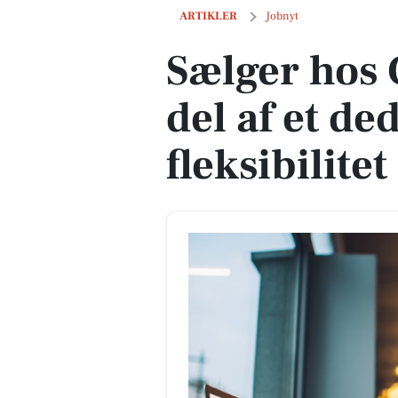
Sælger hos Circle K: Bliv en del af et 
ARTIKLER
Jobnyt
Sælger hos C
del af et d
fleksibilite