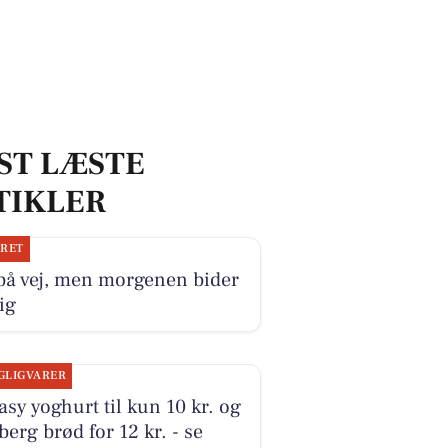
ST LÆSTE
TIKLER
JRET
på vej, men morgenen bider
ig
GLIGVARER
sy yoghurt til kun 10 kr. og
erg brød for 12 kr. - se