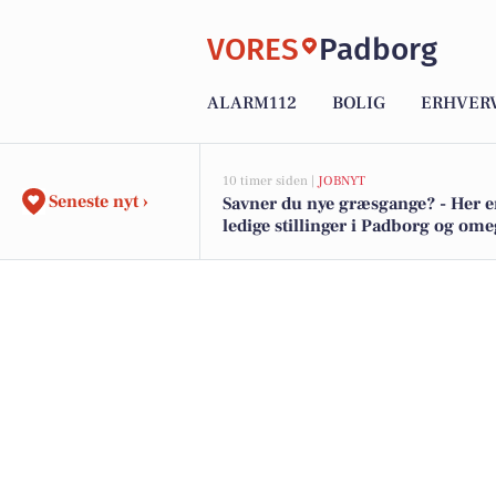
VORES
Padborg
ALARM112
BOLIG
ERHVER
10 timer siden |
JOBNYT
Seneste nyt ›
Savner du nye græsgange? - Her e
ledige stillinger i Padborg og om