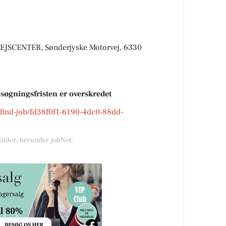
SCENTER, Sønderjyske Motorvej, 6330
nsøgningsfristen er overskredet
k/find-job/fd38f0f1-6190-4dc0-88dd-
kilder, herunder JobNet.