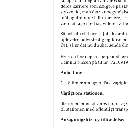
Mange der i dag driver vores stati
deres karriere som sælgere på sta
stykke tid, men det var begyndels
mål og drømme i din karriere, er Ci
værd at tage med sig videre i arbe
Så hvis du vil have et job, hvor d
oplevelse, udvikle dig og blive en 
Øst, så er det nu du skal sende di
Hvis du har nogen spørgsmål, er 
Camilla Nissen på tlf nr.: 721091
Antal timer:
Ca. 8 timer om ugen. Fast vagtpl
Vigtigt om stationen:
Stationen er en af vores motorvejs
til stationen med offentligt transp
Ansøgningsfrist og tiltrædelse: