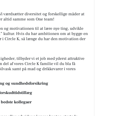
 Vi værdsætter diversitet og forskellige måder at
jder altid samme som One team!
en og motivationen til at lære nye ting, udvikle
m” kultur. Hvis du har ambitionen om at bygge en
r i Circle K, så længe du har den motivation der
heder, tilbyder vi et job med yderst attraktive
del af vores Circle K familie vil du bla få
ilvask samt på mad og drikkevarer i vores
ing og sundhedsforsikring
forskudttidstillæg
 bedste kollegaer