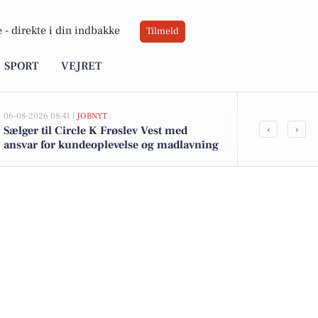
 -
direkte i din indbakke
Tilmeld
SPORT
VEJRET
06-08-2026 08:41 |
JOBNYT
05-08-2026 13:00
‹
›
Sælger til Circle K Frøslev Vest med
Top 6 over dy
ansvar for kundeoplevelse og madlavning
Padborg. Pri