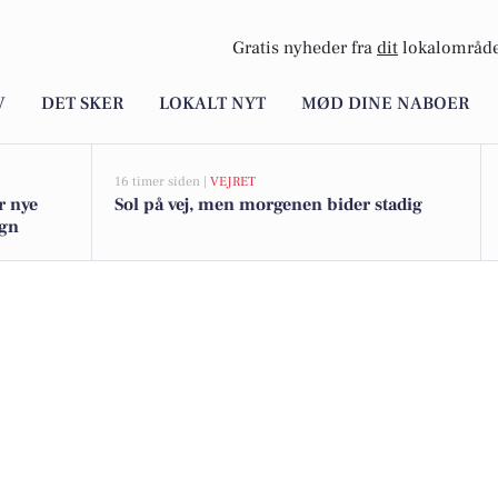
Gratis nyheder fra
dit
lokalområde
V
DET SKER
LOKALT NYT
MØD DINE NABOER
16 timer siden |
VEJRET
r nye
Sol på vej, men morgenen bider stadig
egn