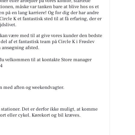
oner eller arbejder på vores kontor, startede
tionen, måske var tanken bare at blive hos os et
en på en lang karriere! Og for dig der har andre
rcle K et fantastisk sted til at få erfaring, der er
jdslivet.
u kan være med til at give vores kunder den bedste
del af et fantastisk team på Circle K i Frøslev
n ansøgning afsted.
du velkommen til at kontakte Store manager
94
an med aften og weekendvagter.
 stationer. Det er derfor ikke muligt, at komme
ort eller cykel. Kørekort og bil kræves.