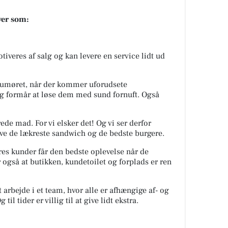
ayer som:
tiveres af salg og kan levere en service lidt ud
humøret, når der kommer uforudsete
og formår at løse dem med sund fornuft. Også
rede mad. For vi elsker det! Og vi ser derfor
t lave de lækreste sandwich og de bedste burgere.
ores kunder får den bedste oplevelse når de
 også at butikken, kundetoilet og forplads er ren
t arbejde i et team, hvor alle er afhængige af- og
g til tider er villig til at give lidt ekstra.