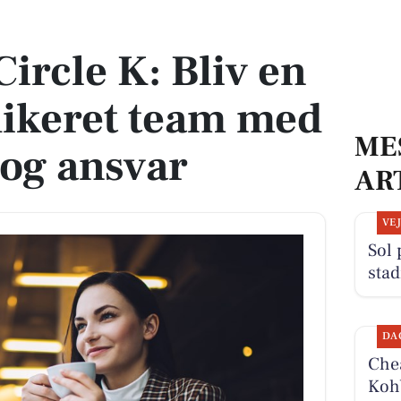
dedikeret team med fleksibilitet og ansvar
ircle K: Bliv en
edikeret team med
ME
t og ansvar
AR
VE
Sol 
stad
DA
Chea
Kohb