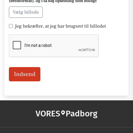
(bredformat), og i så høj opløsning som muligt
Vælg billede
Jeg bekræfter, at jeg har brugsret til billedet
Indsend
VORES
Padborg