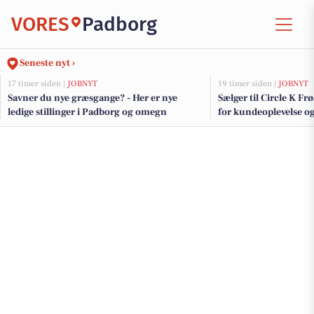
VORES
Padborg
Seneste nyt ›
17 timer siden |
JOBNYT
19 timer siden |
JOBNYT
Savner du nye græsgange? - Her er nye
Sælger til Circle K Fr
ledige stillinger i Padborg og omegn
for kundeoplevelse o