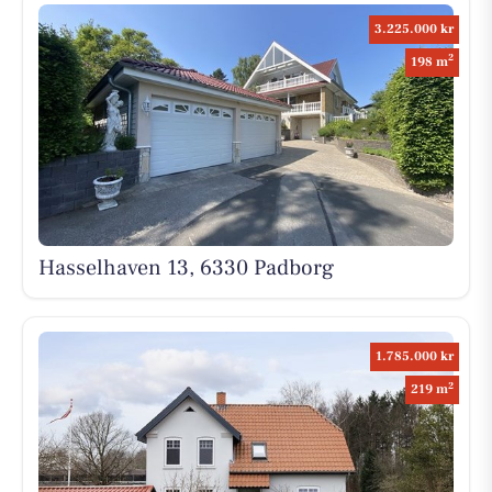
3.225.000 kr
2
198 m
Hasselhaven 13, 6330 Padborg
1.785.000 kr
2
219 m