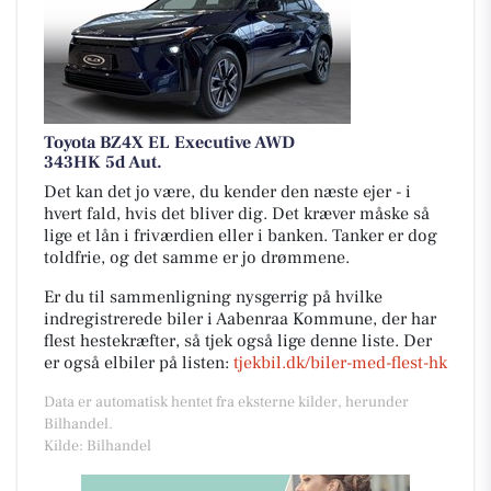
Toyota BZ4X EL Executive AWD
343HK 5d Aut.
Det kan det jo være, du kender den næste ejer - i
hvert fald, hvis det bliver dig. Det kræver måske så
lige et lån i friværdien eller i banken. Tanker er dog
toldfrie, og det samme er jo drømmene.
Er du til sammenligning nysgerrig på hvilke
indregistrerede biler i Aabenraa Kommune, der har
flest hestekræfter, så tjek også lige denne liste. Der
er også elbiler på listen:
tjekbil.dk/biler-med-flest-hk
Data er automatisk hentet fra eksterne kilder, herunder
Bilhandel.
Kilde: Bilhandel