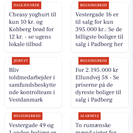
DAGLIGVARER
BOLIGMARKED
Cheasy yoghurt til
Vestergade 16 er
kun 10 kr. og
til salg for kun
Kohberg brød for
395.000 kr.: Se de
12 kr. - se ugens
billigste boliger til
lokale tilbud
salg i Padborg her
JOBNYT
BOLIGMARKED
Bliv
For 2.195.000 kr
toldmedarbejder i
Ellundvej 58 - Se
samfundsbeskytte
priserne på de
nde kontrolteam i
dyreste boliger til
Vestdanmark
salg i Padborg
BOLIGMARKED
ALARM112
Vestergade 49 og
To rumænske
1 anden boliger er
mænd sigtet for