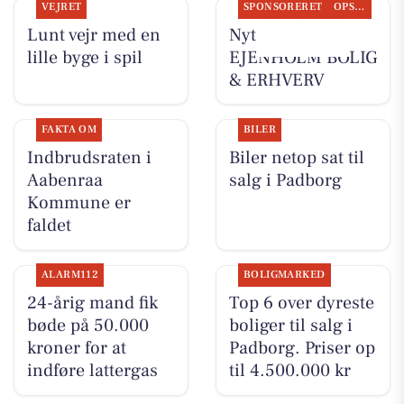
VEJRET
SPONSORERET
OPSLAGSTAVLEN
Lunt vejr med en
Nyt fra
lille byge i spil
EJENHOLM BOLIG
& ERHVERV
FAKTA OM
BILER
Indbrudsraten i
Biler netop sat til
Aabenraa
salg i Padborg
Kommune er
faldet
ALARM112
BOLIGMARKED
24-årig mand fik
Top 6 over dyreste
bøde på 50.000
boliger til salg i
kroner for at
Padborg. Priser op
indføre lattergas
til 4.500.000 kr