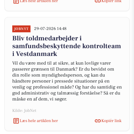
Læs hele artiklen her
Kopiér link
29-07-2026 14:48
JOBNYT
Bliv toldmedarbejder i
samfundsbeskyttende kontrolteam
i Vestdanmark
Vil du være med til at sikre, at kun lovlige varer
passerer grænsen til Danmark? Er du bevidst om
din rolle som myndighedsperson, og kan du
håndtere personer i pressede situationer på en
venlig og professionel måde? Og har du samtidig en
god administrativ og talmæssig forståelse? Så er du
måske en af dem, vi søger.
Kilde: JobNet
Læs hele artiklen her
Kopiér link