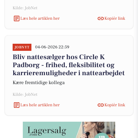
Kilde: JobNet
Læs hele artiklen her
Kopiér link
04-06-2026 22:59
JOBNYT
Bliv nattesælger hos Circle K
Padborg - frihed, fleksibilitet og
karrieremuligheder i nattearbejdet
Kære fremtidige kollega
Kilde: JobNet
Læs hele artiklen her
Kopiér link