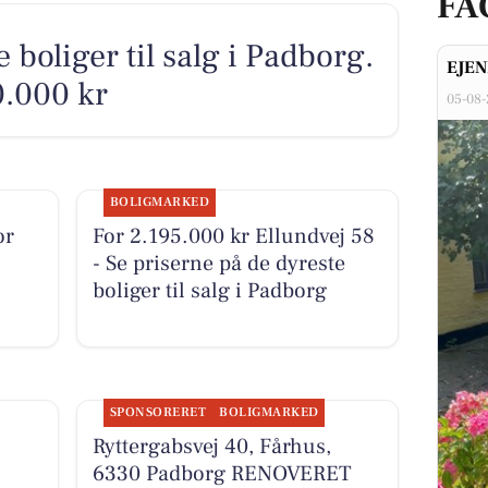
FA
 boliger til salg i Padborg.
EJE
0.000 kr
05-08
BOLIGMARKED
or
For 2.195.000 kr Ellundvej 58
- Se priserne på de dyreste
boliger til salg i Padborg
SPONSORERET
BOLIGMARKED
Ryttergabsvej 40, Fårhus,
6330 Padborg RENOVERET