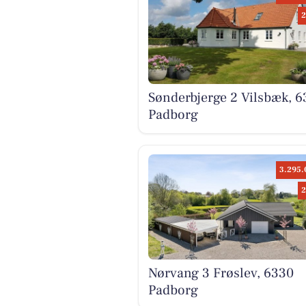
2
Sønderbjerge 2 Vilsbæk, 6
Padborg
3.295.
2
Nørvang 3 Frøslev, 6330
Padborg