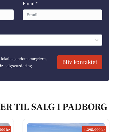
Email *
re lokale ejendomsmæglere,
Bliv kontaktet
dr. salgsvurdering.
ER TIL SALG I PADBORG
000 kr
4.295.000 kr