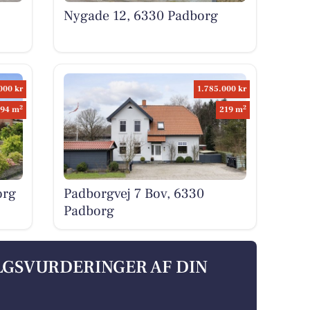
Nygade 12, 6330 Padborg
000 kr
1.785.000 kr
2
2
94 m
219 m
org
Padborgvej 7 Bov, 6330
Padborg
ALGSVURDERINGER AF DIN