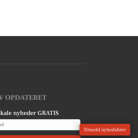
V OPDATERET
okale nyheder GRATIS
Tilmeld nyhedsbrev