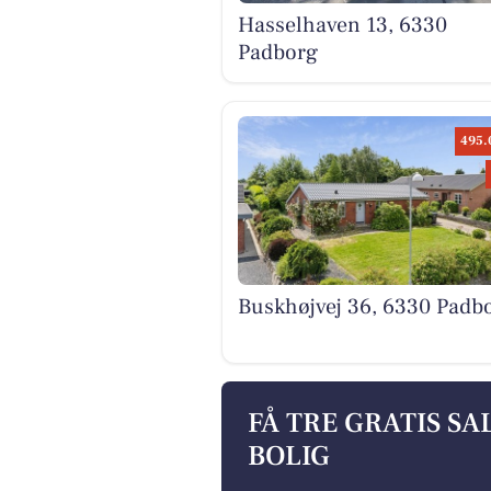
Hasselhaven 13, 6330
Padborg
495.
Buskhøjvej 36, 6330 Padb
FÅ TRE GRATIS S
BOLIG