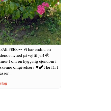
EAK PEEK 👀 Vi har endnu en
ende nyhed på vej til jer! 🤩
mer I om en hyggelig ejendom i
skønne omgivelser? 🌳🌾 Her får I
asser...
slag