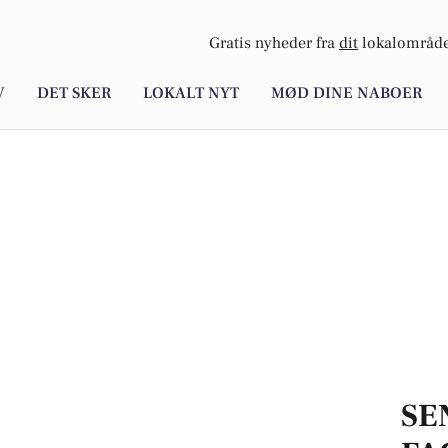
Gratis nyheder fra
dit
lokalområde
V
DET SKER
LOKALT NYT
MØD DINE NABOER
SE