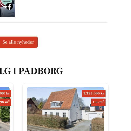
Se alle nyheder
ALG I PADBORG
000 kr
1.395.000 kr
2
2
198 m
156 m