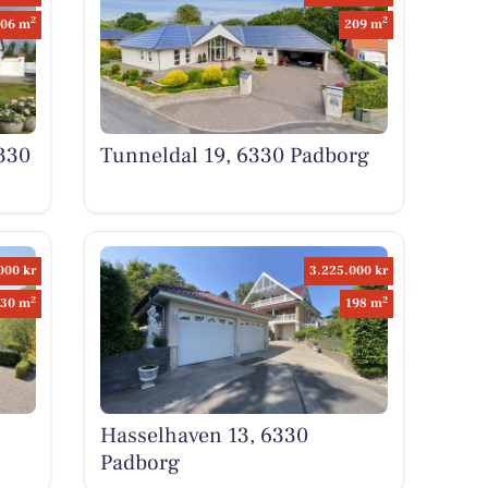
2
2
06 m
209 m
330
Tunneldal 19, 6330 Padborg
000 kr
3.225.000 kr
2
2
30 m
198 m
Hasselhaven 13, 6330
Padborg