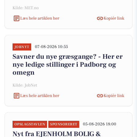
Kilde: MET.no
Læs hele artiklen her
Kopiér link
07-08-2026 10:55
JOBNYT
Savner du nye græsgange? - Her er
nye ledige stillinger i Padborg og
omegn
Kilde: JobNet
Læs hele artiklen her
Kopiér link
05-08-2026 18:00
OPSLAGSTAVLEN
SPONSORERET
Nyt fra EJENHOLM BOLIG &