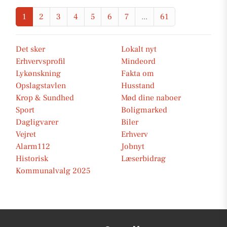
1
2
3
4
5
6
7
...
61
Det sker
Lokalt nyt
Erhvervsprofil
Mindeord
Lykønskning
Fakta om
Opslagstavlen
Husstand
Krop & Sundhed
Mød dine naboer
Sport
Boligmarked
Dagligvarer
Biler
Vejret
Erhverv
Alarm112
Jobnyt
Historisk
Læserbidrag
Kommunalvalg 2025