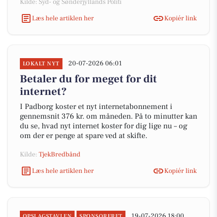
Kilde: Syd- og Sønderjyllands Politi
Læs hele artiklen her
Kopiér link
20-07-2026 06:01
LOKALT NYT
Betaler du for meget for dit
internet?
I Padborg koster et nyt internetabonnement i
gennemsnit 376 kr. om måneden. På to minutter kan
du se, hvad nyt internet koster for dig lige nu – og
om der er penge at spare ved at skifte.
Kilde:
TjekBredbånd
Læs hele artiklen her
Kopiér link
19-07-2026 18:00
OPSLAGSTAVLEN
SPONSORERET