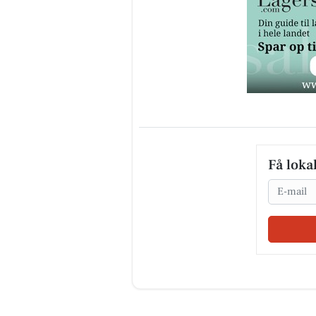
Få loka
Email