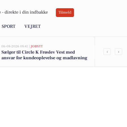
 -
direkte i din indbakke
Tilmeld
SPORT
VEJRET
06-08-2026 08:41 |
JOBNYT
05-08-2026 13:00
‹
›
Sælger til Circle K Frøslev Vest med
Top 6 over dy
ansvar for kundeoplevelse og madlavning
Padborg. Pri