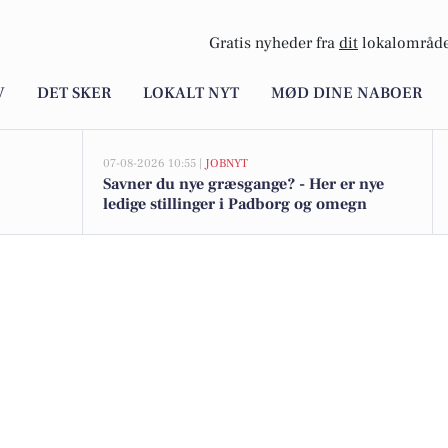
Gratis nyheder fra
dit
lokalområde
V
DET SKER
LOKALT NYT
MØD DINE NABOER
07-08-2026 10:55 |
JOBNYT
Savner du nye græsgange? - Her er nye
ledige stillinger i Padborg og omegn