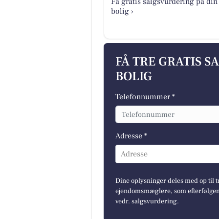
Få gratis salgsvurdering på din
bolig ›
FÅ TRE GRATIS S
BOLIG
Telefonnummer *
Adresse *
Adresse
Dine oplysninger deles med op til t
ejendomsmæglere, som efterfølgend
vedr. salgsvurdering.