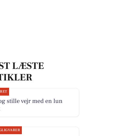
ST LÆSTE
TIKLER
JRET
og stille vejr med en lun
t
GLIGVARER