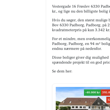
Vestergade 16 Frøslev 6330 Padbo
kr., og lige nu den billigste bolig
Hvis du søger, den størst mulige b
Bov 6330 Padborg, Padborg, på 254
kvadratmeterpris på kun 3.342 kr.
For et mindre, men overkommeligt
Padborg, Padborg, en 94 m² bolig,
endnu nærmere på nedenfor.
Disse boliger giver dig mulighed 
spændende projekt til en god pris
Se dem her:
-40.000 kr
395.0
1