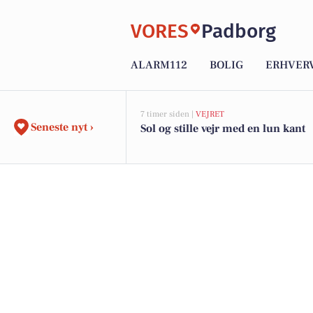
VORES
Padborg
ALARM112
BOLIG
ERHVER
7 timer siden |
VEJRET
Seneste nyt ›
Sol og stille vejr med en lun kant