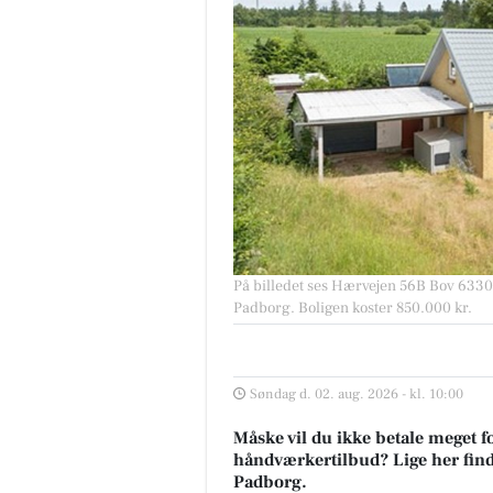
På billedet ses Hærvejen 56B Bov 6330 P
Padborg. Boligen koster 850.000 kr.
Søndag d. 02. aug. 2026 - kl. 10:00
Måske vil du ikke betale meget fo
håndværkertilbud? Lige her finder
Padborg.