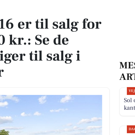
 kr.: Se de billigste boliger til salg i Padborg her
6 er til salg for
 kr.: Se de
iger til salg i
ME
r
AR
VE
Sol 
kan
DA