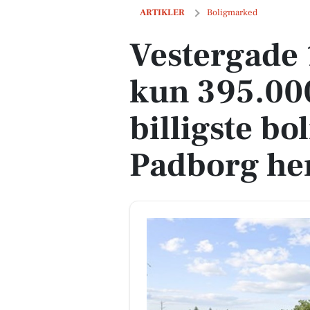
Vestergade 16 er til salg for kun 395.000
ARTIKLER
Boligmarked
Vestergade 1
kun 395.000
billigste bol
Padborg he