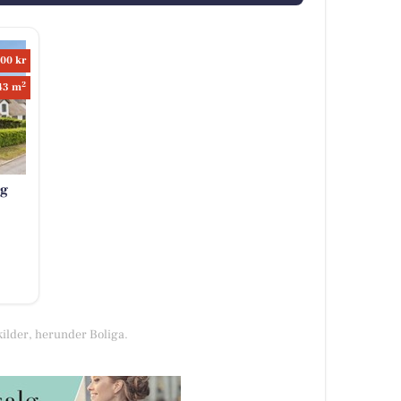
00 kr
2
43 m
rg
kilder, herunder Boliga.