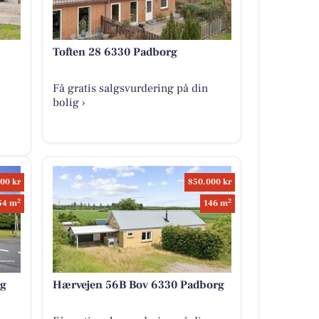
Toften 28 6330 Padborg
Få gratis salgsvurdering på din
bolig ›
00 kr
850.000 kr
2
2
54 m
146 m
rg
Hærvejen 56B Bov 6330 Padborg