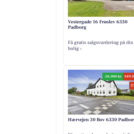
Vestergade 16 Frøslev 6330
Padborg
Få gratis salgsvurdering på din
bolig ›
-26.000 kr
849.0
2
Hærvejen 30 Bov 6330 Padbo