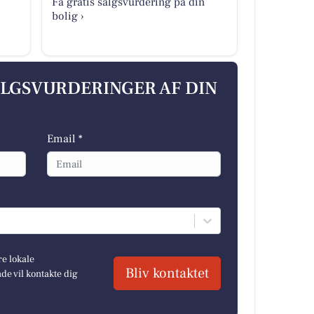
Få gratis salgsvurdering på din
bolig ›
ALGSVURDERINGER AF DIN
Email *
re lokale
Bliv kontaktet
e vil kontakte dig