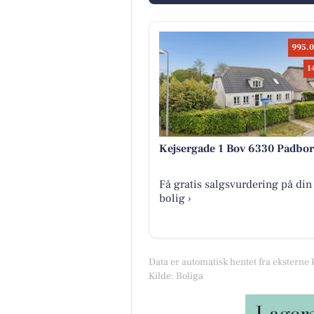
995.0
1
Kejsergade 1 Bov 6330 Padbo
Få gratis salgsvurdering på din
bolig ›
Data er automatisk hentet fra eksterne 
Kilde: Boliga