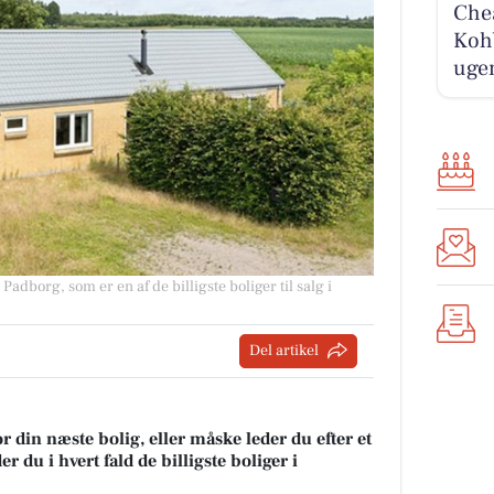
Chea
Kohb
ugen
adborg, som er en af de billigste boliger til salg i
Del artikel
r din næste bolig, eller måske leder du efter et
 du i hvert fald de billigste boliger i