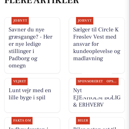
FLERE ARTIKLER
JOBNYT
JOBNYT
Savner du nye
Sælger til Circle K
græsgange? - Her
Frøslev Vest med
er nye ledige
ansvar for
stillinger i
kundeoplevelse og
Padborg og
madlavning
omegn
VEJRET
SPONSORERET
OPSLAGSTAVLEN
Lunt vejr med en
Nyt fra
lille byge i spil
EJENHOLM BOLIG
& ERHVERV
FAKTA OM
BILER