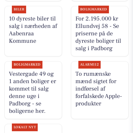
BILER
BOLIGMARKED
10 dyreste biler til
For 2.195.000 kr
salg i nærheden af
Ellundvej 58 - Se
Aabenraa
priserne på de
Kommune
dyreste boliger til
salg i Padborg
BOLIGMARKED
ALARM112
Vestergade 49 og
To rumænske
1 anden boliger er
mænd sigtet for
kommet til salg
indførsel af
denne uge i
forfalskede Apple-
Padborg - se
produkter
boligerne her.
LOKALT NYT