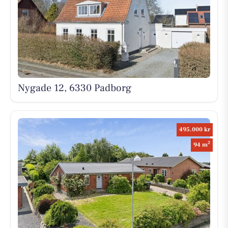
Nygade 12, 6330 Padborg
495.000 kr
2
94 m