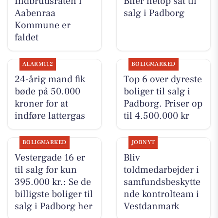
Indbrudsraten i
Biler netop sat til
Aabenraa
salg i Padborg
Kommune er
faldet
ALARM112
BOLIGMARKED
24-årig mand fik
Top 6 over dyreste
bøde på 50.000
boliger til salg i
kroner for at
Padborg. Priser op
indføre lattergas
til 4.500.000 kr
BOLIGMARKED
JOBNYT
Vestergade 16 er
Bliv
til salg for kun
toldmedarbejder i
395.000 kr.: Se de
samfundsbeskytte
billigste boliger til
nde kontrolteam i
salg i Padborg her
Vestdanmark