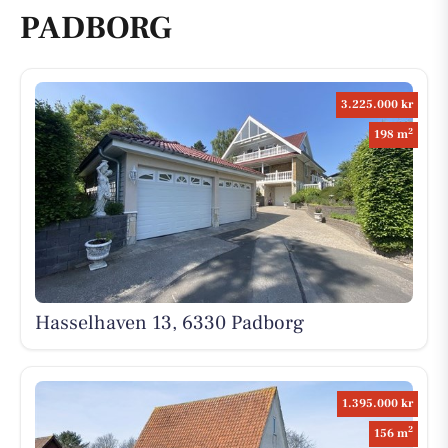
PADBORG
3.225.000 kr
2
198 m
Hasselhaven 13, 6330 Padborg
1.395.000 kr
2
156 m