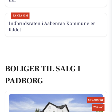
FAKTA OM
Indbrudsraten i Aabenraa Kommune er
faldet
BOLIGER TIL SALG I
PADBORG
849.000 kr
2
254 m