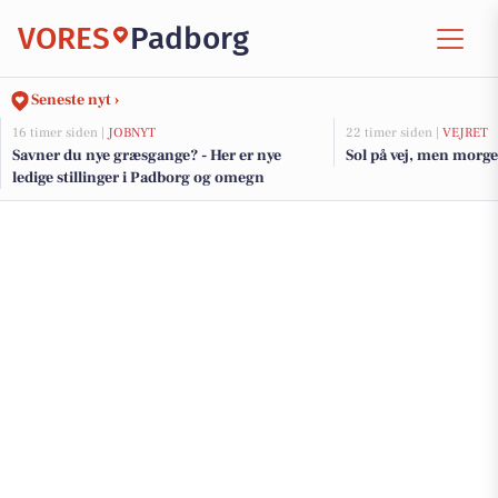
VORES
Padborg
Seneste nyt ›
16 timer siden |
JOBNYT
22 timer siden |
VEJRET
Savner du nye græsgange? - Her er nye
Sol på vej, men morge
ledige stillinger i Padborg og omegn