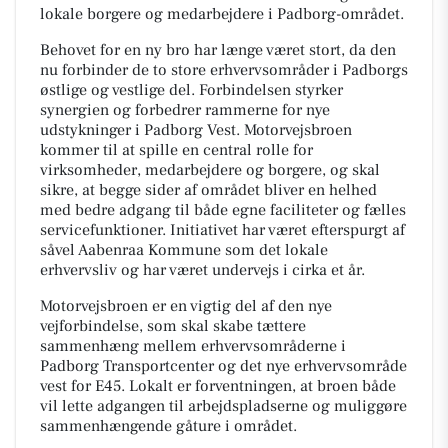
lokale borgere og medarbejdere i Padborg-området.
Behovet for en ny bro har længe været stort, da den
nu forbinder de to store erhvervsområder i Padborgs
østlige og vestlige del. Forbindelsen styrker
synergien og forbedrer rammerne for nye
udstykninger i Padborg Vest. Motorvejsbroen
kommer til at spille en central rolle for
virksomheder, medarbejdere og borgere, og skal
sikre, at begge sider af området bliver en helhed
med bedre adgang til både egne faciliteter og fælles
servicefunktioner. Initiativet har været efterspurgt af
såvel Aabenraa Kommune som det lokale
erhvervsliv og har været undervejs i cirka et år.
Motorvejsbroen er en vigtig del af den nye
vejforbindelse, som skal skabe tættere
sammenhæng mellem erhvervsområderne i
Padborg Transportcenter og det nye erhvervsområde
vest for E45. Lokalt er forventningen, at broen både
vil lette adgangen til arbejdspladserne og muliggøre
sammenhængende gåture i området.