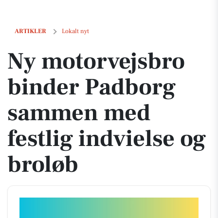
Ny motorvejsbro binder Padborg sammen med festlig indvielse og br
ARTIKLER
Lokalt nyt
Ny motorvejsbro
binder Padborg
sammen med
festlig indvielse og
broløb