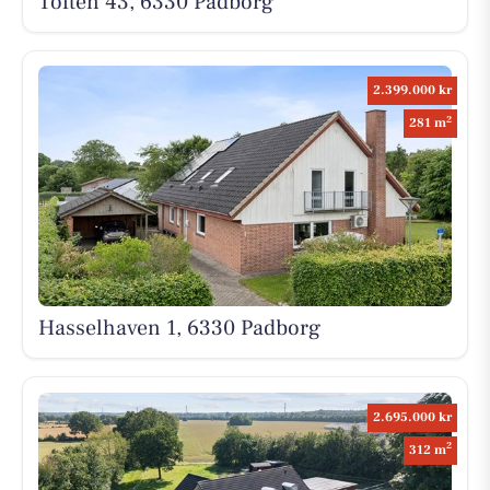
Toften 43, 6330 Padborg
2.399.000 kr
2
281 m
Hasselhaven 1, 6330 Padborg
2.695.000 kr
2
312 m