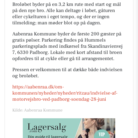
Broløbet byder på en 3,2 km rute med start og mål
på den nye bro. Alle kan deltage i løbet, gåturen
eller cykelturen i eget tempo, og der er ingen
tilmelding; man møder blot op på dagen.
Aabenraa Kommune byder de første 200 gæster på
gratis pølser. Parkering findes på Hummels
parkeringsplads med indkørsel fra Skandinavienvej
7, 6330 Padborg. Lokale med kort afstand til broen
opfordres til at cykle eller gå til arrangementet.
Pressen er velkommen til at dække både indvielsen
og broløbet.
https://aabenraa.dk/om-
kommunen/nyheder/nyheder/ritzau/indvielse-af-
motorvejsbro-ved-padborg-soendag-28-juni
Kilde: Aabenraa Kommune