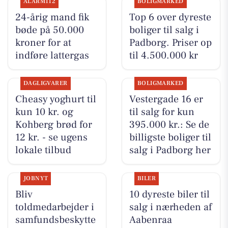
ALARM112
BOLIGMARKED
24-årig mand fik
Top 6 over dyreste
bøde på 50.000
boliger til salg i
kroner for at
Padborg. Priser op
indføre lattergas
til 4.500.000 kr
DAGLIGVARER
BOLIGMARKED
Cheasy yoghurt til
Vestergade 16 er
kun 10 kr. og
til salg for kun
Kohberg brød for
395.000 kr.: Se de
12 kr. - se ugens
billigste boliger til
lokale tilbud
salg i Padborg her
JOBNYT
BILER
Bliv
10 dyreste biler til
toldmedarbejder i
salg i nærheden af
samfundsbeskytte
Aabenraa