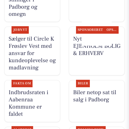
Padborg og
omegn
JOBNYT
SPONSORERET
OPSLAGSTAVLEN
Sælger til Circle K
Nyt fra
Frøslev Vest med
EJENHOLM BOLIG
ansvar for
& ERHVERV
kundeoplevelse og
madlavning
FAKTA OM
BILER
Indbrudsraten i
Biler netop sat til
Aabenraa
salg i Padborg
Kommune er
faldet