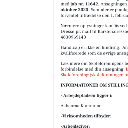
med
job nr. 11642.
Ansøgningen 
oktober 2025.
Samtaler er planla
forventet tiltrædelse den 1. februa
Nærmere oplysninger kan fås ved 
Dressø pr. mail til
Karsten.dresso
4630969140
Handicap er ikke en hindring. An
kvalificerede som de øvrige ansøge
Læs mere om Skoleforeningens be
forbindelse med din ansøgning:
L
Skoleforening (
skoleforeningen.o
INFORMATIONER OM STILLING
- Arbejdspladsen ligger i:
Aabenraa Kommune
-Virksomheden tilbyder:
-Arbejdsgiver: