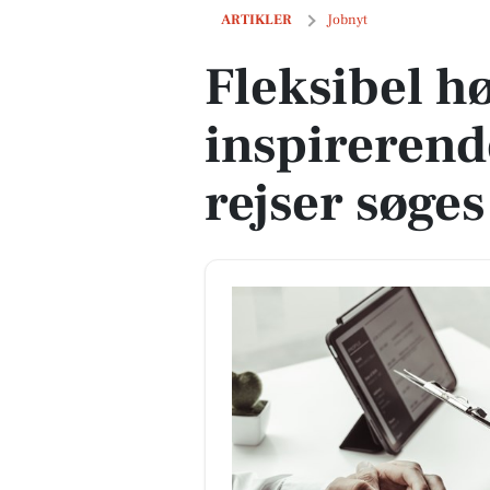
Fleksibel højskolelærer til inspireren
ARTIKLER
Jobnyt
Fleksibel hø
inspirerend
rejser søges