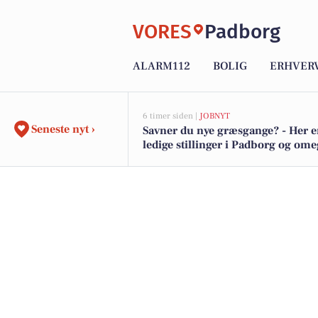
VORES
Padborg
ALARM112
BOLIG
ERHVER
6 timer siden |
JOBNYT
Seneste nyt ›
Savner du nye græsgange? - Her e
ledige stillinger i Padborg og om