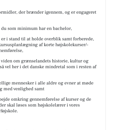
formidler, der brænder igennem, og er engageret
at du som minimum har en bachelor,
er i stand til at holde overblik samt forberede,
ursusplanlægning af korte højskolekurser/-
nnemførelse,
ig viden om grænselandets historie, kultur og
så vel her i det danske mindretal som i resten af
ellige mennesker i alle aldre og evner at møde
og med venlighed samt
arbejde omkring gennemførelse af kurser og de
der skal løses som højskolelærer i vores
Højskole.