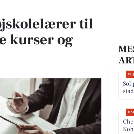
de kurser og rejser søges
jskolelærer til
e kurser og
ME
AR
VE
Sol 
stad
DA
Chea
Kohb