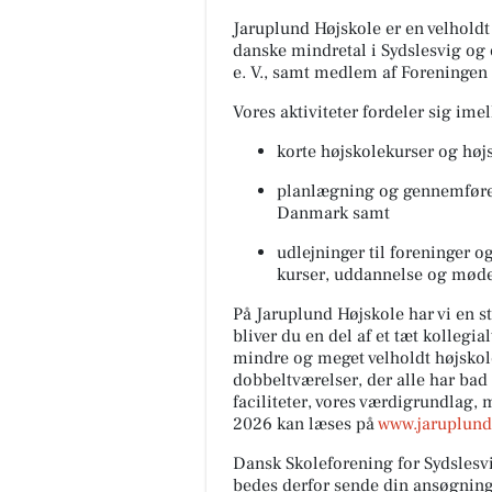
Jaruplund Højskole er en velholdt 
danske mindretal i Sydslesvig og 
e. V., samt medlem af Foreningen
Vores aktiviteter fordeler sig ime
korte højskolekurser og højs
planlægning og gennemførels
Danmark samt
udlejninger til foreninger og
kurser, uddannelse og møde
På Jaruplund Højskole har vi en st
bliver du en del af et tæt kollegi
mindre og meget velholdt højskole
dobbeltværelser, der alle har bad
faciliteter, vores værdigrundlag, 
2026 kan læses på
www.jaruplun
Dansk Skoleforening for Sydslesv
bedes derfor sende din ansøgning