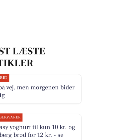
ST LÆSTE
TIKLER
JRET
på vej, men morgenen bider
ig
GLIGVARER
sy yoghurt til kun 10 kr. og
erg brød for 12 kr. - se