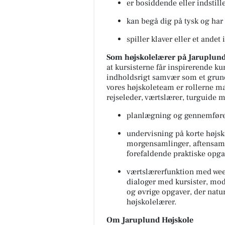
er bosiddende eller indstill
kan begå dig på tysk og har
spiller klaver eller et and
Som højskolelærer på Jaruplund
at kursisterne får inspirerende ku
indholdsrigt samvær som et grundl
vores højskoleteam er rollerne ma
rejseleder, værtslærer, turguide 
planlægning og gennemførels
undervisning på korte højsko
morgensamlinger, aftensamvæ
forefaldende praktiske opga
værtslærerfunktion med wee
dialoger med kursister, mo
og øvrige opgaver, der nat
højskolelærer.
Om Jaruplund Højskole