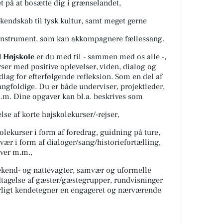
et på at bosætte dig i grænselandet,
 kendskab til tysk kultur, samt meget gerne
et instrument, som kan akkompagnere fællessang.
 Højskole
er du med til - sammen med os alle -,
rser med positive oplevelser, viden, dialog og
ag for efterfølgende refleksion. Som en del af
ngfoldige. Du er både underviser, projektleder,
m.m. Dine opgaver kan bl.a. beskrives som
e af korte højskolekurser/-rejser,
lekurser i form af foredrag, guidning på ture,
r i form af dialoger/sang/historiefortælling,
ver m.m.,
kend- og nattevagter, samvær og uformelle
dtagelse af gæster/gæstegrupper, rundvisninger
urligt kendetegner en engageret og nærværende