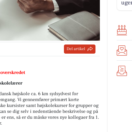
ugen
Del artikel
 overskredet
skolelærer
dansk højskole ca. 6 km sydsydvest for
fremgang. Vi gennemfører primært korte
nske kursister samt højskolekurser for grupper og
an se dig selv i nedenstående beskrivelse og på
 er ens, så er du måske vores nye kollegaer fra 1.
r.