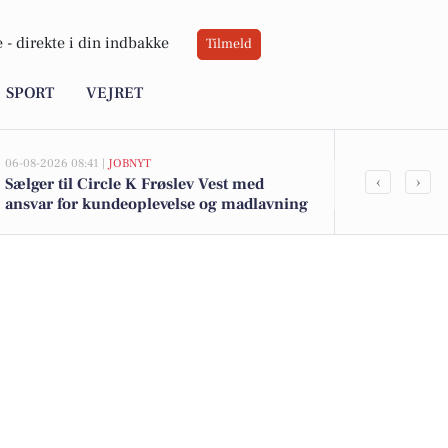
 -
direkte i din indbakke
Tilmeld
SPORT
VEJRET
06-08-2026 08:41 |
JOBNYT
05-08-2026 13:00
‹
›
Sælger til Circle K Frøslev Vest med
Top 6 over dy
ansvar for kundeoplevelse og madlavning
Padborg. Pri