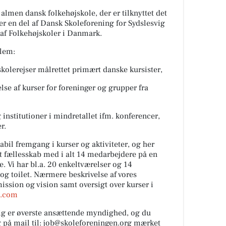
almen dansk folkehøjskole, der er tilknyttet det
er en del af Dansk Skoleforening for Sydslesvig
 af Folkehøjskoler i Danmark.
llem:
kolerejser målrettet primært danske kursister,
e af kurser for foreninger og grupper fra
 institutioner i mindretallet ifm. konferencer,
r.
abil fremgang i kurser og aktiviteter, og her
alt fællesskab med i alt 14 medarbejdere på en
. Vi har bl.a. 20 enkeltværelser og 14
 og toilet. Nærmere beskrivelse af vores
mission og vision samt oversigt over kurser i
d.com
ig er øverste ansættende myndighed, og du
 på mail til:
job@skoleforeningen.org
mærket