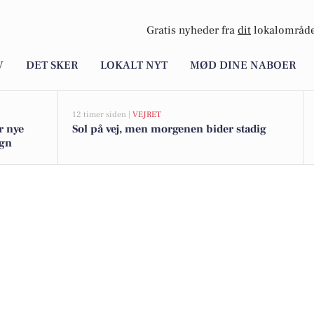
Gratis nyheder fra
dit
lokalområde
V
DET SKER
LOKALT NYT
MØD DINE NABOER
12 timer siden |
VEJRET
r nye
Sol på vej, men morgenen bider stadig
egn