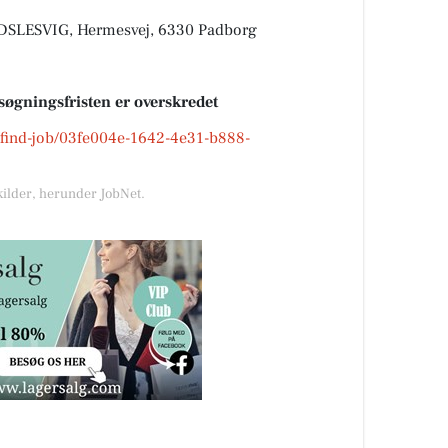
LESVIG, Hermesvej, 6330 Padborg
søgningsfristen er overskredet
k/find-job/03fe004e-1642-4e31-b888-
kilder, herunder JobNet.