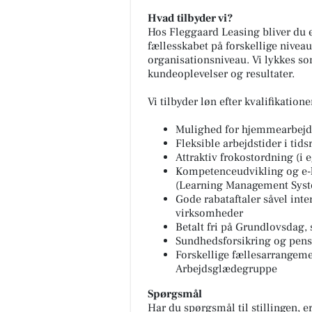
Hvad tilbyder vi?
Hos Fleggaard Leasing bliver du en
fællesskabet på forskellige niveau
organisationsniveau. Vi lykkes s
kundeoplevelser og resultater.
Vi tilbyder løn efter kvalifikation
Mulighed for hjemmearbej
Fleksible arbejdstider i ti
Attraktiv frokostordning (i 
Kompetenceudvikling og e-
(Learning Management Sys
Gode rabataftaler såvel int
virksomheder
Betalt fri på Grundlovsdag,
Sundhedsforsikring og pen
Forskellige fællesarrangemen
Arbejdsglædegruppe
Spørgsmål
Har du spørgsmål til stillingen, 