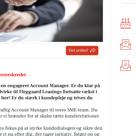
Del artikel
 overskredet
i en engageret Account Manager. Er du klar på
rke til Fleggaard Leasings fortsatte vækst i
 her!
Er du stærk i kundepleje og trives du
raftig Account Manager til vores SME-team. Du
vor vi brænder for at skabe tætte kunderelationer
res fokus på at styrke kundedialogen og sikre den
 vi nu efter dig, der tager initiativ, følger op og