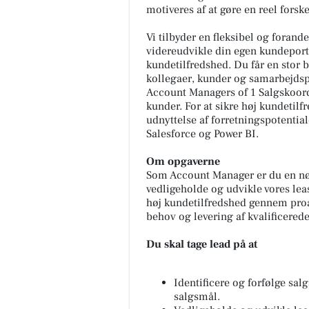
motiveres af at gøre en reel forsk
Vi tilbyder en fleksibel og forand
videreudvikle din egen kundeportef
kundetilfredshed.
Du får en stor 
kollegaer, kunder og samarbejdspa
Account Managers of 1 Salgskoord
kunder. For at sikre høj kundetil
udnyttelse af forretningspotentia
Salesforce og Power BI.
Om opgaverne
Som Account Manager er du en nøgl
vedligeholde og udvikle vores lea
høj kundetilfredshed gennem proa
behov og levering af kvalificered
Du skal tage lead på at
Identificere og forfølge sal
salgsmål.