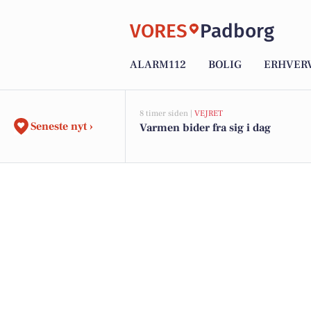
VORES
Padborg
ALARM112
BOLIG
ERHVER
8 timer siden |
VEJRET
Seneste nyt ›
Varmen bider fra sig i dag