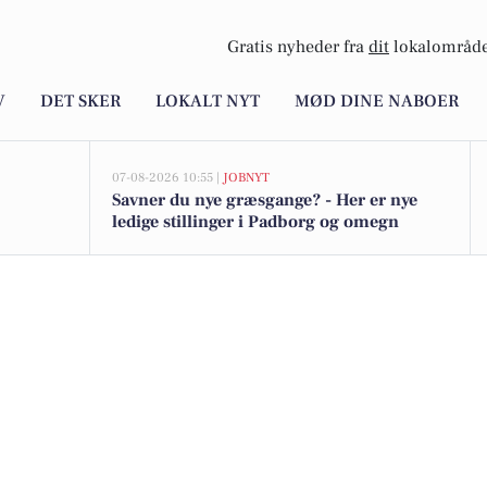
Gratis nyheder fra
dit
lokalområde
V
DET SKER
LOKALT NYT
MØD DINE NABOER
07-08-2026 10:55 |
JOBNYT
Savner du nye græsgange? - Her er nye
ledige stillinger i Padborg og omegn