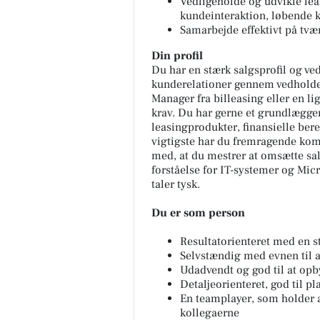
Vedligeholde og udvikle le
kundeinteraktion, løbende k
Samarbejde effektivt på tvær
Din profil
Du har en stærk salgsprofil og v
kunderelationer gennem vedholde
Manager fra billeasing eller en li
krav. Du har gerne et grundlæggen
leasingprodukter, finansielle be
vigtigste har du fremragende ko
med, at du mestrer at omsætte sal
forståelse for IT-systemer og Micr
taler tysk.
Du er som person
Resultatorienteret med en st
Selvstændig med evnen til at
Udadvendt og god til at opb
Detaljeorienteret, god til 
En teamplayer, som holder 
kollegaerne