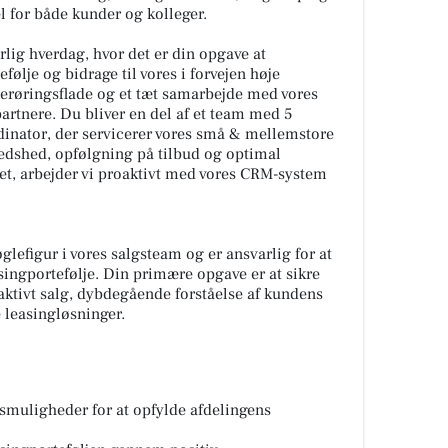
el for både kunder og kolleger.
erlig hverdag, hvor det er din opgave at
ølje og bidrage til vores i forvejen høje
berøringsflade og et tæt samarbejde med vores
rtnere. Du bliver en del af et team med 5
inator, der servicerer vores små & mellemstore
fredshed, opfølgning på tilbud og optimal
let, arbejder vi proaktivt med vores CRM-system
efigur i vores salgsteam og er ansvarlig for at
singportefølje. Din primære opgave er at sikre
ktivt salg, dybdegående forståelse af kundens
e leasingløsninger.
gsmuligheder for at opfylde afdelingens