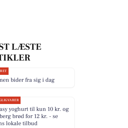
ST LÆSTE
TIKLER
JRET
en bider fra sig i dag
GLIGVARER
sy yoghurt til kun 10 kr. og
erg brød for 12 kr. - se
s lokale tilbud