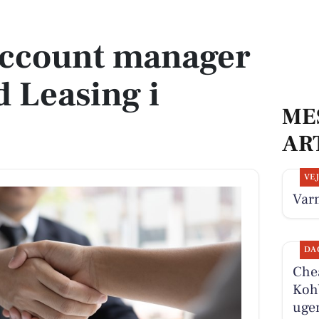
rd Leasing i Padborg
account manager
d Leasing i
ME
AR
VE
Varm
DA
Chea
Kohb
ugen