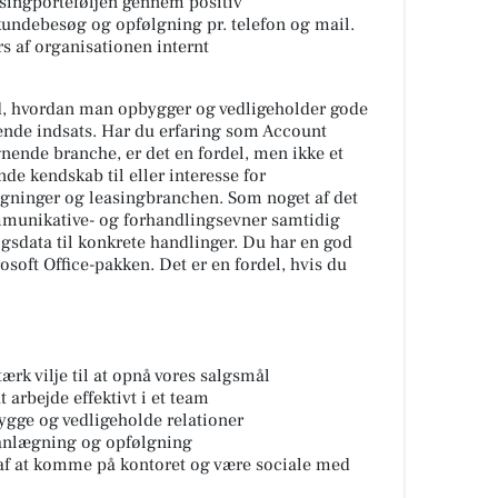
asingporteføljen gennem positiv
undebesøg og opfølgning pr. telefon og mail.
s af organisationen internt
ed, hvordan man opbygger og vedligeholder gode
nde indsats. Har du erfaring som Account
gnende branche, er det en fordel, men ikke et
de kendskab til eller interesse for
regninger og leasingbranchen. Som noget af det
mmunikative- og forhandlingsevner samtidig
gsdata til konkrete handlinger. Du har en god
osoft Office-pakken. Det er en fordel, hvis du
ærk vilje til at opnå vores salgsmål
 arbejde effektivt i et team
ygge og vedligeholde relationer
planlægning og opfølgning
af at komme på kontoret og være sociale med