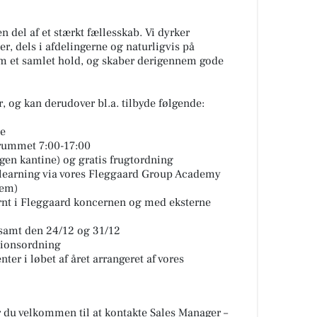
 del af et stærkt fællesskab. Vi dyrker
er, dels i afdelingerne og naturligvis på
om et samlet hold, og skaber derigennem gode
er, og kan derudover bl.a. tilbyde følgende:
de
dsrummet 7:00-17:00
egen kantine) og gratis frugtordning
learning via vores Fleggaard Group Academy
tem)
ernt i Fleggaard koncernen og med eksterne
 samt den 24/12 og 31/12
sionsordning
ter i løbet af året arrangeret af vores
er du velkommen til at kontakte Sales Manager –