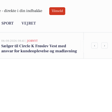
 -
direkte i din indbakke
Tilmeld
SPORT
VEJRET
06-08-2026 08:41 |
JOBNYT
05-08-2026 13:00
‹
›
Sælger til Circle K Frøslev Vest med
Top 6 over dy
ansvar for kundeoplevelse og madlavning
Padborg. Pri