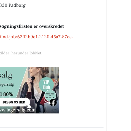
 6330 Padborg
søgningsfristen er overskredet
k/find-job/6202b9e1-2120-45a7-87ce-
kilder, herunder JobNet.