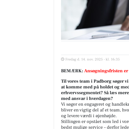
Fredag d. 14. nov. 2025 - kl. 16:35
BEMÆRK:
Ansøgningsfristen er
Til vores team i Padborg søger v
at komme med på holdet og medvi
erhvervssegmentet? Så læs mere
med ansvar i hverdagen?
Vi søger en engageret og handlek
bliver en vigtig del af et team, h
og levere værdi i øjenhøjde.
Stillingen er opstået som led i vo
bedst mulige service – derfor leder