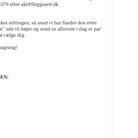
579 eller
akr@fleggaard.dk
er stillingen, så snart vi har fundet den rette
n” ude til højre og send os allerede i dag et par
al vælge dig.
søgning!
EN: