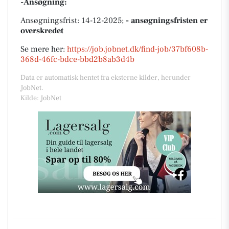
-Ansøgning:
Ansøgningsfrist: 14-12-2025;
- ansøgningsfristen er
overskredet
Se mere her:
https://job.jobnet.dk/find-job/37bf608b-
368d-46fc-bdce-bbd2b8ab3d4b
Data er automatisk hentet fra eksterne kilder, herunder
JobNet.
Kilde: JobNet