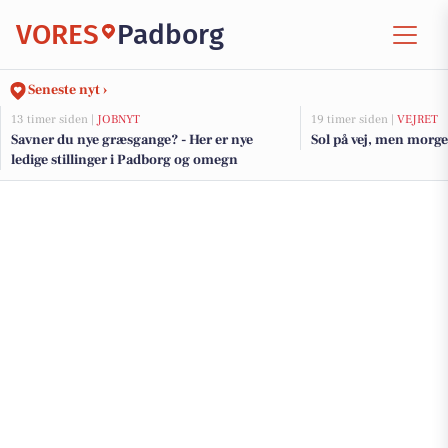
VORES
Padborg
Seneste nyt ›
13 timer siden |
JOBNYT
19 timer siden |
VEJRET
Savner du nye græsgange? - Her er nye
Sol på vej, men morge
ledige stillinger i Padborg og omegn