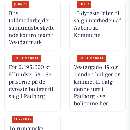
JOBNYT
BILER
Bliv
10 dyreste biler til
toldmedarbejder i
salg i nærheden af
samfundsbeskytte
Aabenraa
nde kontrolteam i
Kommune
Vestdanmark
BOLIGMARKED
BOLIGMARKED
For 2.195.000 kr
Vestergade 49 og
Ellundvej 58 - Se
1 anden boliger er
priserne på de
kommet til salg
dyreste boliger til
denne uge i
salg i Padborg
Padborg - se
boligerne her.
ALARM112
To rumænske