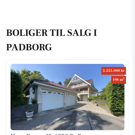
BOLIGER TIL SALG I
PADBORG
3.225.000 kr
2
198 m