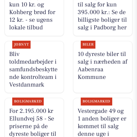
kun 10 kr. og
til salg for kun
Kohberg brød for
395.000 kr.: Se de
12 kr. - se ugens
billigste boliger til
lokale tilbud
salg i Padborg her
JOBNYT
BILER
Bliv
10 dyreste biler til
toldmedarbejder i
salg i nærheden af
samfundsbeskytte
Aabenraa
nde kontrolteam i
Kommune
Vestdanmark
BOLIGMARKED
BOLIGMARKED
For 2.195.000 kr
Vestergade 49 og
Ellundvej 58 - Se
1 anden boliger er
priserne på de
kommet til salg
dyreste boliger til
denne uge i