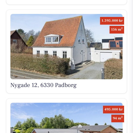
1.395.000 kr
2
156 m
Nygade 12, 6330 Padborg
495.000 kr
2
94 m