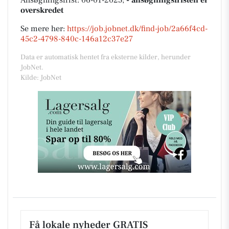
overskredet
Se mere her:
https://job.jobnet.dk/find-job/2a66f4cd-
45c2-4798-840c-146a12c37e27
Data er automatisk hentet fra eksterne kilder, herunder
JobNet.
Kilde: JobNet
Få lokale nyheder GRATIS