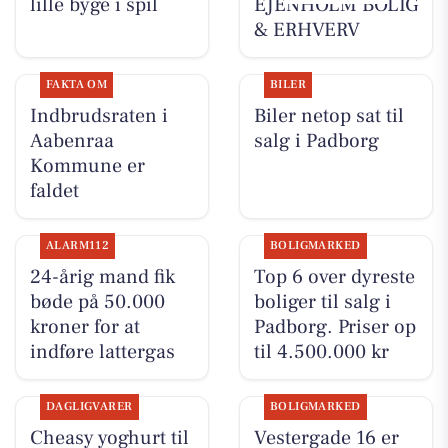
lille byge i spil
EJENHOLM BOLIG
& ERHVERV
FAKTA OM
BILER
Indbrudsraten i
Biler netop sat til
Aabenraa
salg i Padborg
Kommune er
faldet
ALARM112
BOLIGMARKED
24-årig mand fik
Top 6 over dyreste
bøde på 50.000
boliger til salg i
kroner for at
Padborg. Priser op
indføre lattergas
til 4.500.000 kr
DAGLIGVARER
BOLIGMARKED
Cheasy yoghurt til
Vestergade 16 er