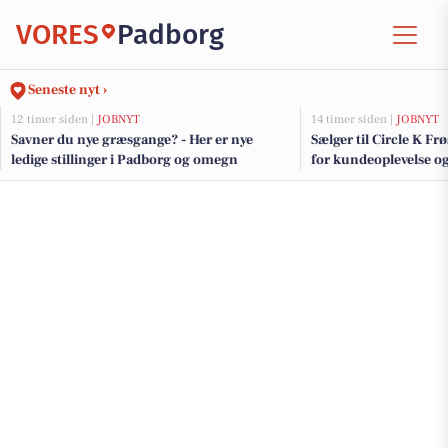
VORES
Padborg
Seneste nyt ›
12 timer siden |
JOBNYT
14 timer siden |
JOBNYT
Savner du nye græsgange? - Her er nye
Sælger til Circle K Fr
ledige stillinger i Padborg og omegn
for kundeoplevelse o