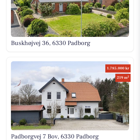
Buskhøjvej 36, 6330 Padborg
1.785.000 kr
2
219 m
Padborgvej 7 Bov, 6330 Padborg