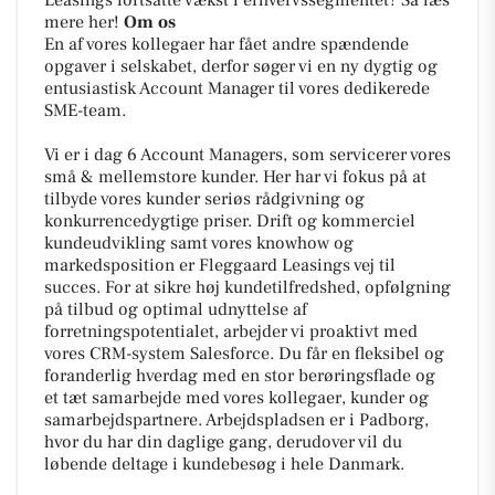
mere her!
Om os
En af vores kollegaer har fået andre spændende
opgaver i selskabet, derfor søger vi en ny dygtig og
entusiastisk Account Manager til vores dedikerede
SME-team.
Vi er i dag 6 Account Managers, som servicerer vores
små & mellemstore kunder. Her har vi fokus på at
tilbyde vores kunder seriøs rådgivning og
konkurrencedygtige priser. Drift og kommerciel
kundeudvikling samt vores knowhow og
markedsposition er Fleggaard Leasings vej til
succes. For at sikre høj kundetilfredshed, opfølgning
på tilbud og optimal udnyttelse af
forretningspotentialet, arbejder vi proaktivt med
vores CRM-system Salesforce. Du får en fleksibel og
foranderlig hverdag med en stor berøringsflade og
et tæt samarbejde med vores kollegaer, kunder og
samarbejdspartnere. Arbejdspladsen er i Padborg,
hvor du har din daglige gang, derudover vil du
løbende deltage i kundebesøg i hele Danmark.