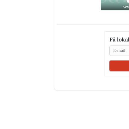
Få loka
Email