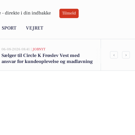
 -
direkte i din indbakke
Tilmeld
SPORT
VEJRET
06-08-2026 08:41 |
JOBNYT
05-08-2026 13:00
‹
›
Sælger til Circle K Frøslev Vest med
Top 6 over dy
ansvar for kundeoplevelse og madlavning
Padborg. Pri