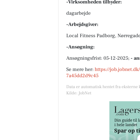
-Virksomheden tilbyder:
dagarbejde
-Arbejdsgiver:
Local Fitness Padborg, Nørregad
-Ansøgning:
Ansøgningsfrist: 05-12-2025;
- an
Se mere her:
https://job.jobnet.d
7a45dd2d9c45
Data er automatisk hentet fra eksterne 
Kilde: JobNet