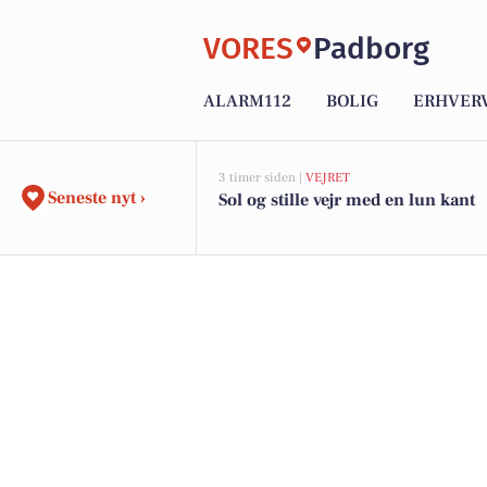
VORES
Padborg
ALARM112
BOLIG
ERHVER
3 timer siden |
VEJRET
Seneste nyt ›
Sol og stille vejr med en lun kant