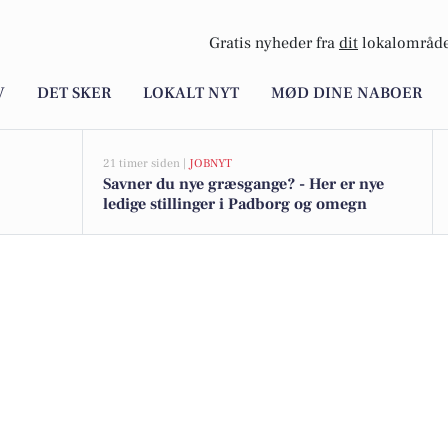
Gratis nyheder fra
dit
lokalområde
V
DET SKER
LOKALT NYT
MØD DINE NABOER
21 timer siden |
JOBNYT
Savner du nye græsgange? - Her er nye
ledige stillinger i Padborg og omegn