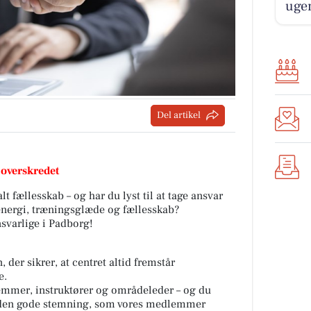
ugen
Del artikel
 overskredet
alt fællesskab – og har du lyst til at tage ansvar
 energi, træningsglæde og fællesskab?
svarlige i Padborg!
 der sikrer, at centret altid fremstår
e.
mmer, instruktører og områdeleder – og du
abe den gode stemning, som vores medlemmer