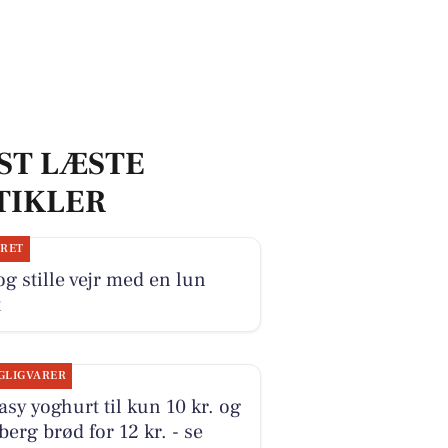
ST LÆSTE
TIKLER
JRET
og stille vejr med en lun
t
GLIGVARER
sy yoghurt til kun 10 kr. og
erg brød for 12 kr. - se