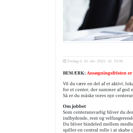
Fredag d. 10. okt. 2025 - kl. 19:06
BEMÆRK:
Ansøgningsfristen er
Vil du være en del af et aktivt, lok
for et center, der summer af god
Så er du måske vores nye centeran
Om jobbet
Som centeransvarlig bliver du den,
indbydende, rent og velfungerend
Du bliver bindeled mellem medle
spiller en central rolle i at sk