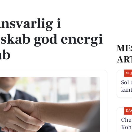
 god energi og fællesskab
nsvarlig i
skab god energi
ME
ab
AR
VE
Sol 
kan
DA
Chea
Kohb