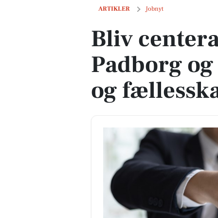
Bliv centeransvarlig i Padborg og skab
ARTIKLER
Jobnyt
Bliv centera
Padborg og 
og fællessk