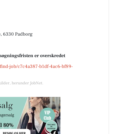
e, 6330 Padborg
søgningsfristen er overskredet
k/find-job/c7c4a387-b1df-4ac6-bf89-
kilder, herunder JobNet.