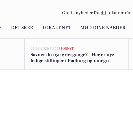
Gratis nyheder fra
dit
lokalområde
V
DET SKER
LOKALT NYT
MØD DINE NABOER
07-08-2026 10:55 |
JOBNYT
Savner du nye græsgange? - Her er nye
ledige stillinger i Padborg og omegn