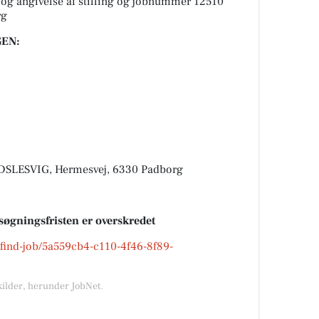
og angivelse af stilling og jobnummer 12510
rg
EN:
LESVIG, Hermesvej, 6330 Padborg
søgningsfristen er overskredet
k/find-job/5a559cb4-c110-4f46-8f89-
kilder, herunder JobNet.