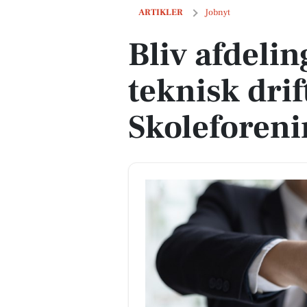
Bliv afdelingsleder for teknisk drift h
ARTIKLER
Jobnyt
Bliv afdelin
teknisk dri
Skoleforeni