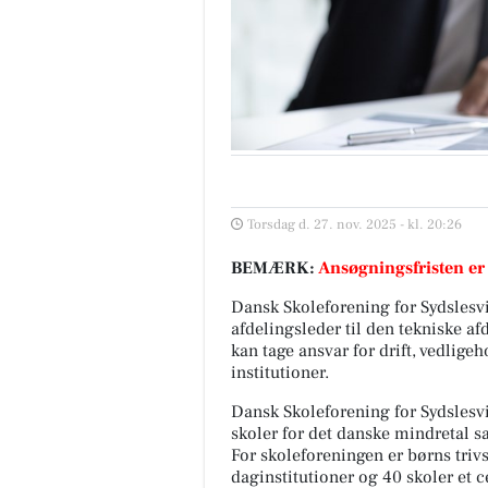
Torsdag d. 27. nov. 2025 - kl. 20:26
BEMÆRK:
Ansøgningsfristen er
Dansk Skoleforening for Sydslesvi
afdelingsleder til den tekniske af
kan tage ansvar for drift, vedlig
institutioner.
Dansk Skoleforening for Sydslesvi
skoler for det danske mindretal 
For skoleforeningen er børns triv
daginstitutioner og 40 skoler et 