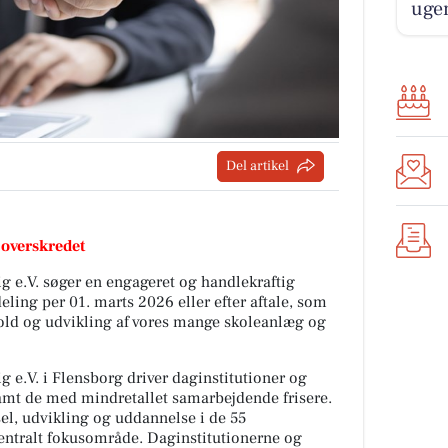
ugen
Del artikel
 overskredet
g e.V. søger en engageret og handlekraftig
deling per 01. marts 2026 eller efter aftale, som
ehold og udvikling af vores mange skoleanlæg og
g e.V. i Flensborg driver daginstitutioner og
samt de med mindretallet samarbejdende frisere.
sel, udvikling og uddannelse i de 55
centralt fokusområde. Daginstitutionerne og