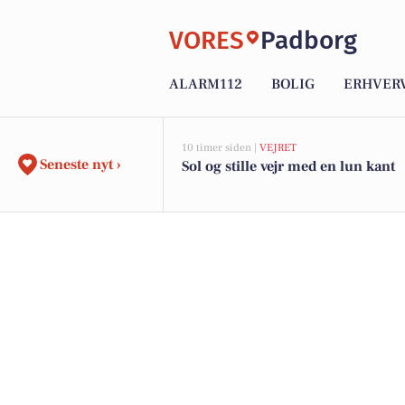
VORES
Padborg
ALARM112
BOLIG
ERHVER
10 timer siden |
VEJRET
Seneste nyt ›
Sol og stille vejr med en lun kant