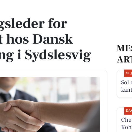
os Dansk Skoleforening i Sydslesvig
gsleder for
ft hos Dansk
ME
ng i Sydslesvig
AR
VE
Sol 
kan
DA
Chea
Kohb