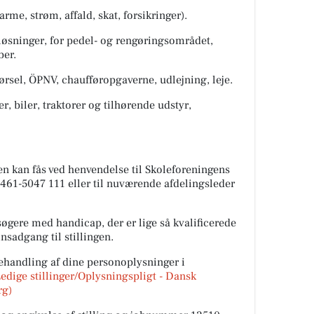
rme, strøm, affald, skat, forsikringer).
 løsninger, for pedel- og rengøringsområdet,
ber.
ørsel, ÖPNV, chaufføropgaverne, udlejning, leje.
r, biler, traktorer og tilhørende udstyr,
n kan fås ved henvendelse til Skoleforeningens
 0461-5047 111 eller til nuværende afdelingsleder
øgere med handicap, der er lige så kvalificerede
nsadgang til stillingen.
handling af dine personoplysninger i
edige stillinger/Oplysningspligt - Dansk
rg
)