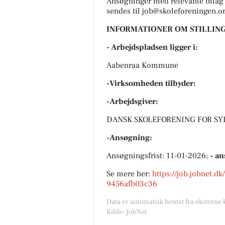
Ansøgninger med relevante bilag 
sendes til
job@skoleforeningen.o
INFORMATIONER OM STILLING
- Arbejdspladsen ligger i:
Aabenraa Kommune
-Virksomheden tilbyder:
-Arbejdsgiver:
DANSK SKOLEFORENING FOR SYDS
-Ansøgning:
Ansøgningsfrist: 11-01-2026;
- an
Se mere her:
https://job.jobnet.d
9456afb03c36
Data er automatisk hentet fra eksterne 
Kilde: JobNet