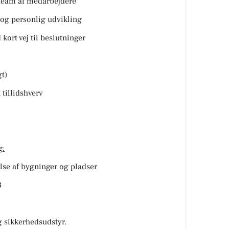
team af medarbejdere
 og personlig udvikling
kort vej til beslutninger
t)
tillidshverv
g:
lse af bygninger og pladser
B
 sikkerhedsudstyr.