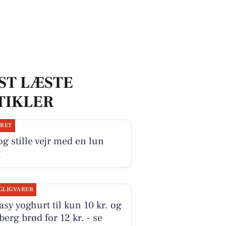
ST LÆSTE
TIKLER
JRET
og stille vejr med en lun
t
GLIGVARER
sy yoghurt til kun 10 kr. og
erg brød for 12 kr. - se