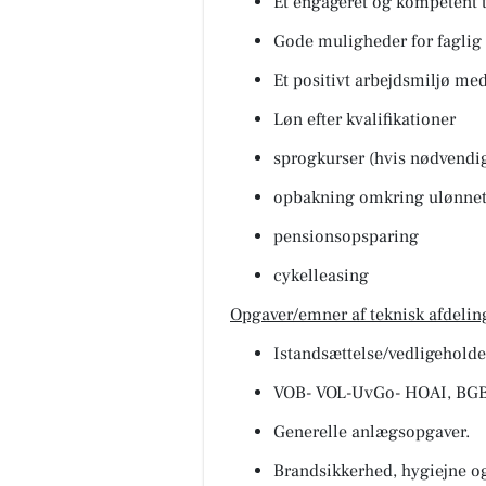
Et engageret og kompetent 
Gode muligheder for faglig
Et positivt arbejdsmiljø med 
Løn efter kvalifikationer
sprogkurser (hvis nødvendig
opbakning omkring ulønnet 
pensionsopsparing
cykelleasing
Opgaver/emner af teknisk afdelin
Istandsættelse/vedligeholde
VOB- VOL-UvGo- HOAI, BG
Generelle anlægsopgaver.
Brandsikkerhed, hygiejne og