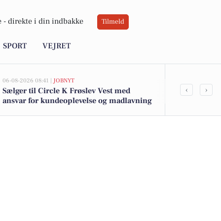
 -
direkte i din indbakke
Tilmeld
SPORT
VEJRET
06-08-2026 08:41 |
JOBNYT
05-08-2026 13:00
‹
›
Sælger til Circle K Frøslev Vest med
Top 6 over dy
ansvar for kundeoplevelse og madlavning
Padborg. Pri