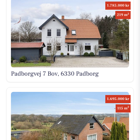
1.785.000 kr
2
219 m
Padborgvej 7 Bov, 6330 Padborg
1.695.000 kr
2
115 m