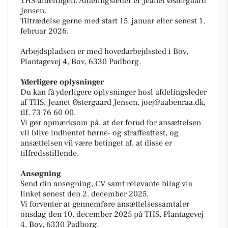
THS-afdelingen. Afdelingsleder er Jeanet Østergaard
Jensen.
Tiltrædelse gerne med start 15. januar eller senest 1.
februar 2026.
Arbejdspladsen er med hovedarbejdssted i Bov,
Plantagevej 4, Bov, 6330 Padborg.
Yderligere oplysninger
Du kan få yderligere oplysninger hosl afdelingsleder
af THS, Jeanet Østergaard Jensen,
joej@aabenraa.dk
,
tlf. 73 76 60 00.
Vi gør opmærksom på, at der forud for ansættelsen
vil blive indhentet børne- og straffeattest, og
ansættelsen vil være betinget af, at disse er
tilfredsstillende.
Ansøgning
Send din ansøgning, CV samt relevante bilag via
linket senest den 2. december 2025.
Vi forventer at gennemføre ansættelsessamtaler
onsdag den 10. december 2025 på THS, Plantagevej
4, Bov, 6330 Padborg.