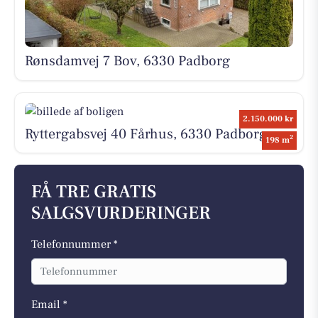
Rønsdamvej 7 Bov, 6330 Padborg
2.150.000 kr
Ryttergabsvej 40 Fårhus, 6330 Padborg
2
198 m
FÅ TRE GRATIS
SALGSVURDERINGER
Telefonnummer *
Email *