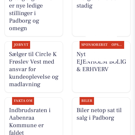
er nye ledige
stadig
stillinger i
Padborg og
omegn
JOBNYT
SPONSORERET
OPSLAGSTAVLEN
Sælger til Circle K
Nyt fra
Frøslev Vest med
EJENHOLM BOLIG
ansvar for
& ERHVERV
kundeoplevelse og
madlavning
FAKTA OM
BILER
Indbrudsraten i
Biler netop sat til
Aabenraa
salg i Padborg
Kommune er
faldet