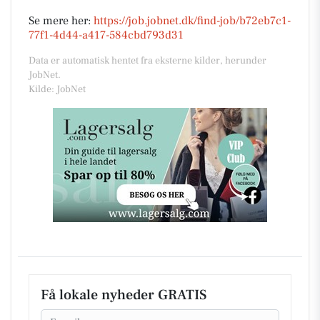
Se mere her:
https://job.jobnet.dk/find-job/b72eb7c1-
77f1-4d44-a417-584cbd793d31
Data er automatisk hentet fra eksterne kilder, herunder
JobNet.
Kilde: JobNet
Få lokale nyheder GRATIS
Email