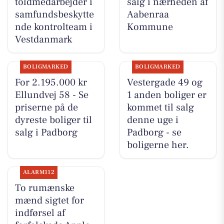
toldmedarbejder i
salg i nærheden af
samfundsbeskytte
Aabenraa
nde kontrolteam i
Kommune
Vestdanmark
BOLIGMARKED
BOLIGMARKED
For 2.195.000 kr
Vestergade 49 og
Ellundvej 58 - Se
1 anden boliger er
priserne på de
kommet til salg
dyreste boliger til
denne uge i
salg i Padborg
Padborg - se
boligerne her.
ALARM112
To rumænske
mænd sigtet for
indførsel af