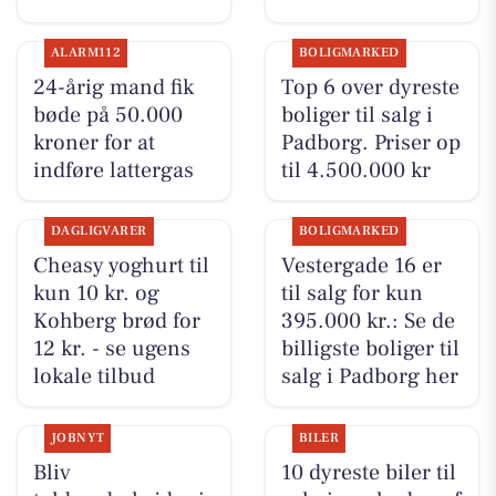
ALARM112
BOLIGMARKED
24-årig mand fik
Top 6 over dyreste
bøde på 50.000
boliger til salg i
kroner for at
Padborg. Priser op
indføre lattergas
til 4.500.000 kr
DAGLIGVARER
BOLIGMARKED
Cheasy yoghurt til
Vestergade 16 er
kun 10 kr. og
til salg for kun
Kohberg brød for
395.000 kr.: Se de
12 kr. - se ugens
billigste boliger til
lokale tilbud
salg i Padborg her
JOBNYT
BILER
Bliv
10 dyreste biler til