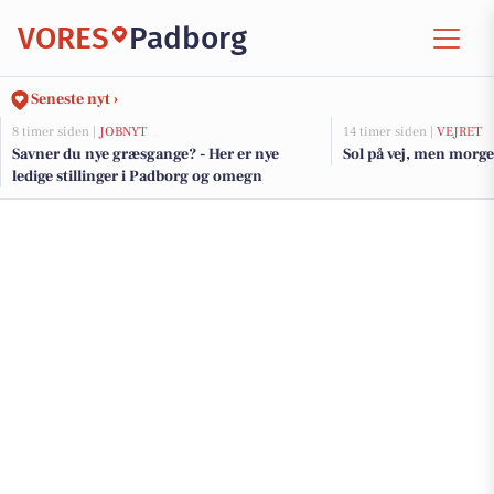
VORES
Padborg
Seneste nyt ›
8 timer siden |
JOBNYT
14 timer siden |
VEJRET
Savner du nye græsgange? - Her er nye
Sol på vej, men morge
ledige stillinger i Padborg og omegn