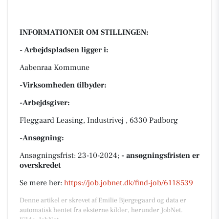
INFORMATIONER OM STILLINGEN:
- Arbejdspladsen ligger i:
Aabenraa Kommune
-Virksomheden tilbyder:
-Arbejdsgiver:
Fleggaard Leasing, Industrivej , 6330 Padborg
-Ansøgning:
Ansøgningsfrist: 23-10-2024;
- ansøgningsfristen er
overskredet
Se mere her:
https://job.jobnet.dk/find-job/6118539
Denne artikel er skrevet af Emilie Bjergegaard og data er
automatisk hentet fra eksterne kilder, herunder JobNet.