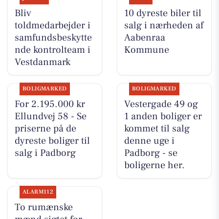
Bliv
10 dyreste biler til
toldmedarbejder i
salg i nærheden af
samfundsbeskytte
Aabenraa
nde kontrolteam i
Kommune
Vestdanmark
BOLIGMARKED
BOLIGMARKED
For 2.195.000 kr
Vestergade 49 og
Ellundvej 58 - Se
1 anden boliger er
priserne på de
kommet til salg
dyreste boliger til
denne uge i
salg i Padborg
Padborg - se
boligerne her.
ALARM112
To rumænske