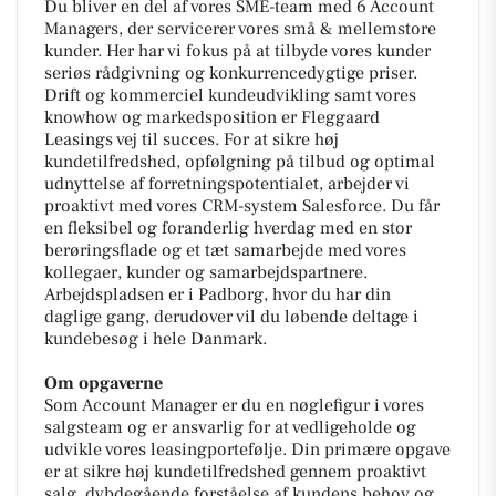
Du bliver en del af vores SME-team med 6 Account
Managers, der servicerer vores små & mellemstore
kunder. Her har vi fokus på at tilbyde vores kunder
seriøs rådgivning og konkurrencedygtige priser.
Drift og kommerciel kundeudvikling samt vores
knowhow og markedsposition er Fleggaard
Leasings vej til succes. For at sikre høj
kundetilfredshed, opfølgning på tilbud og optimal
udnyttelse af forretningspotentialet, arbejder vi
proaktivt med vores CRM-system Salesforce. Du får
en fleksibel og foranderlig hverdag med en stor
berøringsflade og et tæt samarbejde med vores
kollegaer, kunder og samarbejdspartnere.
Arbejdspladsen er i Padborg, hvor du har din
daglige gang, derudover vil du løbende deltage i
kundebesøg i hele Danmark.
Om opgaverne
Som Account Manager er du en nøglefigur i vores
salgsteam og er ansvarlig for at vedligeholde og
udvikle vores leasingportefølje. Din primære opgave
er at sikre høj kundetilfredshed gennem proaktivt
salg, dybdegående forståelse af kundens behov og