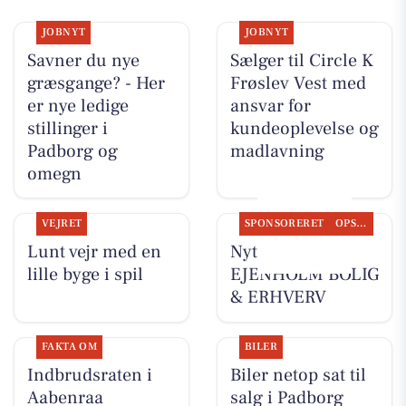
JOBNYT
JOBNYT
Savner du nye
Sælger til Circle K
græsgange? - Her
Frøslev Vest med
er nye ledige
ansvar for
stillinger i
kundeoplevelse og
Padborg og
madlavning
omegn
VEJRET
SPONSORERET
OPSLAGSTAVLEN
Lunt vejr med en
Nyt fra
lille byge i spil
EJENHOLM BOLIG
& ERHVERV
FAKTA OM
BILER
Indbrudsraten i
Biler netop sat til
Aabenraa
salg i Padborg