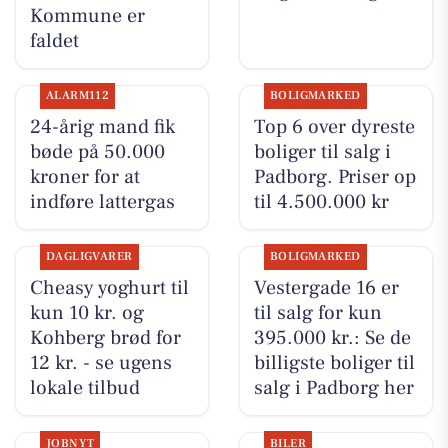
Kommune er
faldet
ALARM112
BOLIGMARKED
24-årig mand fik
Top 6 over dyreste
bøde på 50.000
boliger til salg i
kroner for at
Padborg. Priser op
indføre lattergas
til 4.500.000 kr
DAGLIGVARER
BOLIGMARKED
Cheasy yoghurt til
Vestergade 16 er
kun 10 kr. og
til salg for kun
Kohberg brød for
395.000 kr.: Se de
12 kr. - se ugens
billigste boliger til
lokale tilbud
salg i Padborg her
JOBNYT
BILER