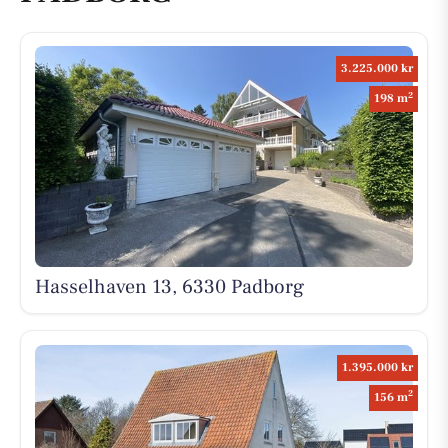
3.225.000 kr
2
198 m
Hasselhaven 13, 6330 Padborg
1.395.000 kr
2
156 m