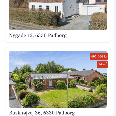
Nygade 12, 6330 Padborg
495.000 kr
2
94 m
Buskhøjvej 36, 6330 Padborg