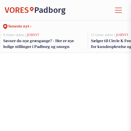
VORES
Padborg
Seneste nyt ›
9 timer siden |
JOBNYT
11 timer siden |
JOBNYT
Savner du nye græsgange? - Her er nye
Sælger til Circle K Fr
ledige stillinger i Padborg og omegn
for kundeoplevelse o