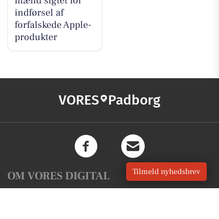
mænd sigtet for
indførsel af
forfalskede Apple-
produkter
VORES
Padborg
Tilmeld nyhedsbrev
OM VORES DIGITAL
Om os
For annoncører