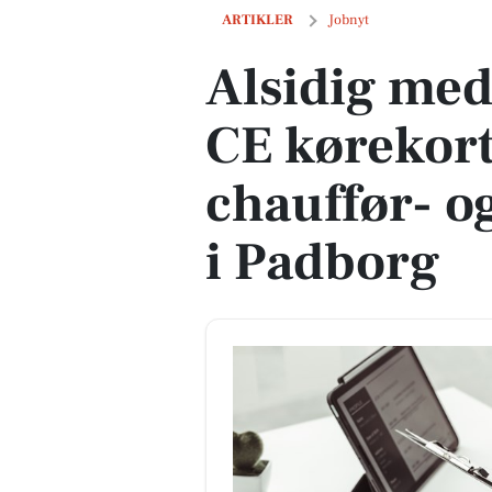
Alsidig medarbejder med CE kørekort ti
ARTIKLER
Jobnyt
Alsidig me
CE kørekort 
chauffør- o
i Padborg