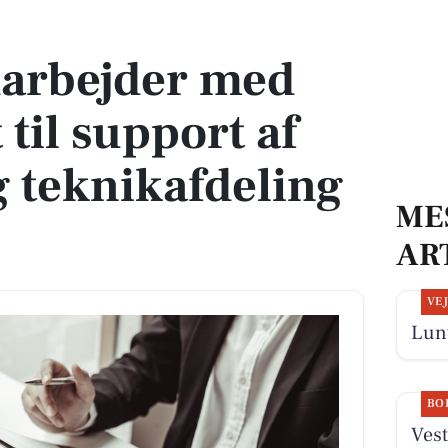
l support af chauffør- og teknikafdeling i Padborg
darbejder med
til support af
g teknikafdeling
ME
AR
VE
Lunt
BO
Vest