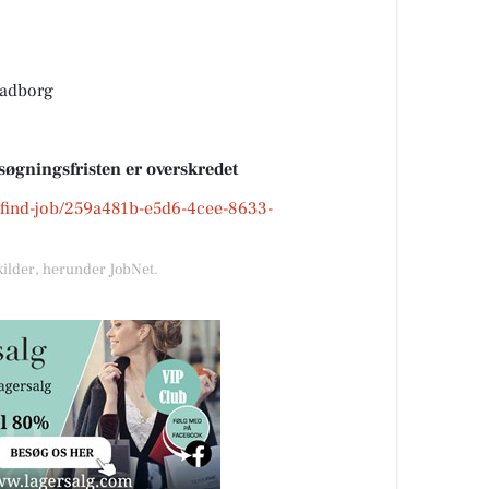
Padborg
søgningsfristen er overskredet
k/find-job/259a481b-e5d6-4cee-8633-
kilder, herunder JobNet.