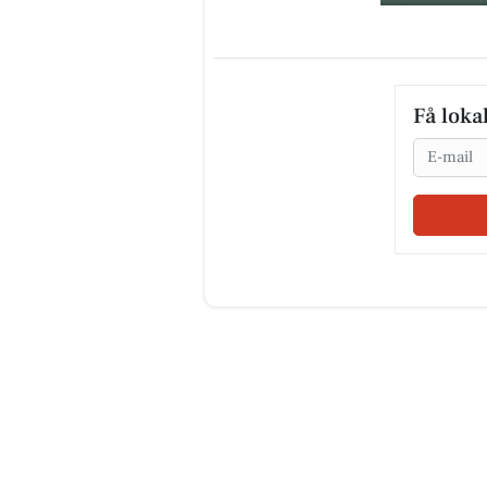
Få loka
Email