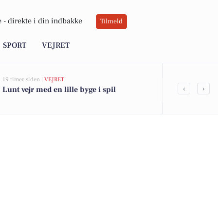
 -
direkte i din indbakke
Tilmeld
SPORT
VEJRET
19 timer siden |
VEJRET
05-08-2026 13:00
‹
›
Lunt vejr med en lille byge i spil
Top 6 over dy
Padborg. Pri