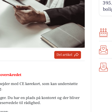
395.
boli
Del artikel
 overskredet
ejder med CE kørekort, som kan understøtte
g.
nager. Du har en plads på kontoret og der bliver
reservedele til rådighed.
aver: