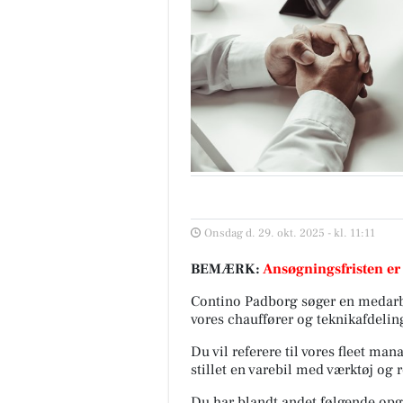
Onsdag d. 29. okt. 2025 - kl. 11:11
BEMÆRK:
Ansøgningsfristen er
Contino Padborg søger en medarb
vores chauffører og teknikafdelin
Du vil referere til vores fleet ma
stillet en varebil med værktøj og 
Du har blandt andet følgende opg