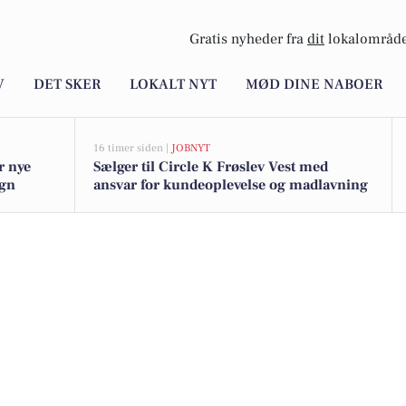
Gratis nyheder fra
dit
lokalområde
V
DET SKER
LOKALT NYT
MØD DINE NABOER
16 timer siden |
JOBNYT
r nye
Sælger til Circle K Frøslev Vest med
egn
ansvar for kundeoplevelse og madlavning