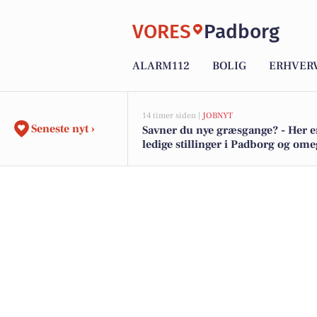
VORES
Padborg
ALARM112
BOLIG
ERHVER
14 timer siden |
JOBNYT
Seneste nyt ›
Savner du nye græsgange? - Her e
ledige stillinger i Padborg og om