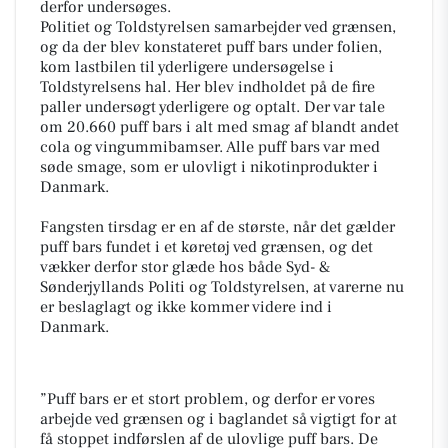
derfor undersøges.
Politiet og Toldstyrelsen samarbejder ved grænsen,
og da der blev konstateret puff bars under folien,
kom lastbilen til yderligere undersøgelse i
Toldstyrelsens hal. Her blev indholdet på de fire
paller undersøgt yderligere og optalt. Der var tale
om 20.660 puff bars i alt med smag af blandt andet
cola og vingummibamser. Alle puff bars var med
søde smage, som er ulovligt i nikotinprodukter i
Danmark.
Fangsten tirsdag er en af de største, når det gælder
puff bars fundet i et køretøj ved grænsen, og det
vækker derfor stor glæde hos både Syd- &
Sønderjyllands Politi og Toldstyrelsen, at varerne nu
er beslaglagt og ikke kommer videre ind i
Danmark.
”Puff bars er et stort problem, og derfor er vores
arbejde ved grænsen og i baglandet så vigtigt for at
få stoppet indførslen af de ulovlige puff bars. De