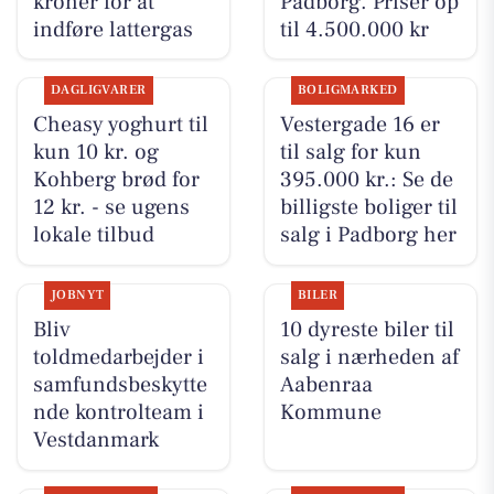
kroner for at
Padborg. Priser op
indføre lattergas
til 4.500.000 kr
DAGLIGVARER
BOLIGMARKED
Cheasy yoghurt til
Vestergade 16 er
kun 10 kr. og
til salg for kun
Kohberg brød for
395.000 kr.: Se de
12 kr. - se ugens
billigste boliger til
lokale tilbud
salg i Padborg her
JOBNYT
BILER
Bliv
10 dyreste biler til
toldmedarbejder i
salg i nærheden af
samfundsbeskytte
Aabenraa
nde kontrolteam i
Kommune
Vestdanmark