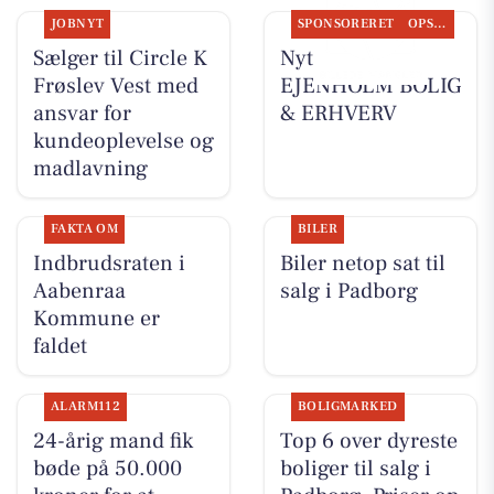
JOBNYT
SPONSORERET
OPSLAGSTAVLEN
Sælger til Circle K
Nyt fra
Frøslev Vest med
EJENHOLM BOLIG
ansvar for
& ERHVERV
kundeoplevelse og
madlavning
FAKTA OM
BILER
Indbrudsraten i
Biler netop sat til
Aabenraa
salg i Padborg
Kommune er
faldet
ALARM112
BOLIGMARKED
24-årig mand fik
Top 6 over dyreste
bøde på 50.000
boliger til salg i