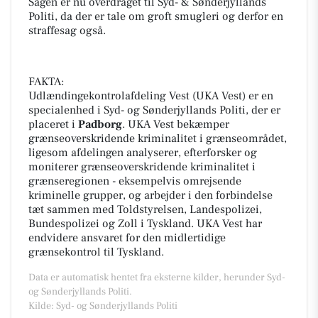
Sagen er nu overdraget til Syd- & Sønderjyllands
Politi, da der er tale om groft smugleri og derfor en
straffesag også.
FAKTA:
Udlændingekontrolafdeling Vest (UKA Vest) er en
specialenhed i Syd- og Sønderjyllands Politi, der er
placeret i
Padborg
. UKA Vest bekæmper
grænseoverskridende kriminalitet i grænseområdet,
ligesom afdelingen analyserer, efterforsker og
moniterer grænseoverskridende kriminalitet i
grænseregionen - eksempelvis omrejsende
kriminelle grupper, og arbejder i den forbindelse
tæt sammen med Toldstyrelsen, Landespolizei,
Bundespolizei og Zoll i Tyskland. UKA Vest har
endvidere ansvaret for den midlertidige
grænsekontrol til Tyskland.
Data er automatisk hentet fra eksterne kilder, herunder Syd-
og Sønderjyllands Politi.
Kilde: Syd- og Sønderjyllands Politi