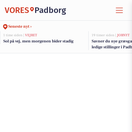
VORES
Padborg
Seneste nyt ›
1 time siden |
VEJRET
19 timer siden |
JOBNYT
Sol på vej, men morgenen bider stadig
Savner du nye græsga
ledige stillinger i P