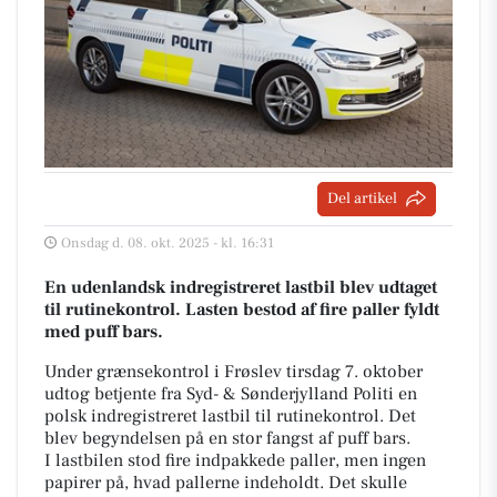
Del artikel
Onsdag d. 08. okt. 2025 - kl. 16:31
En udenlandsk indregistreret lastbil blev udtaget
til rutinekontrol. Lasten bestod af fire paller fyldt
med puff bars.
Under grænsekontrol i Frøslev tirsdag 7. oktober
udtog betjente fra Syd- & Sønderjylland Politi en
polsk indregistreret lastbil til rutinekontrol. Det
blev begyndelsen på en stor fangst af puff bars.
I lastbilen stod fire indpakkede paller, men ingen
papirer på, hvad pallerne indeholdt. Det skulle