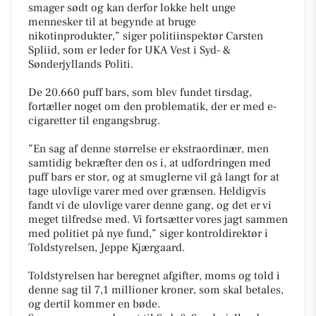
smager sødt og kan derfor lokke helt unge
mennesker til at begynde at bruge
nikotinprodukter,” siger politiinspektør Carsten
Spliid, som er leder for UKA Vest i Syd- &
Sønderjyllands Politi.
De 20.660 puff bars, som blev fundet tirsdag,
fortæller noget om den problematik, der er med e-
cigaretter til engangsbrug.
”En sag af denne størrelse er ekstraordinær, men
samtidig bekræfter den os i, at udfordringen med
puff bars er stor, og at smuglerne vil gå langt for at
tage ulovlige varer med over grænsen. Heldigvis
fandt vi de ulovlige varer denne gang, og det er vi
meget tilfredse med. Vi fortsætter vores jagt sammen
med politiet på nye fund,” siger kontroldirektør i
Toldstyrelsen, Jeppe Kjærgaard.
Toldstyrelsen har beregnet afgifter, moms og told i
denne sag til 7,1 millioner kroner, som skal betales,
og dertil kommer en bøde.