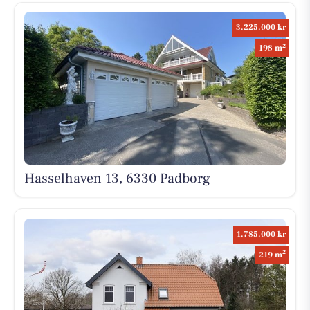
3.225.000 kr
2
198 m
Hasselhaven 13, 6330 Padborg
1.785.000 kr
2
219 m