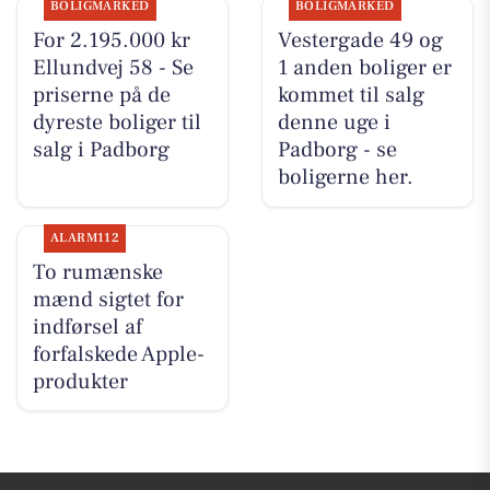
BOLIGMARKED
BOLIGMARKED
For 2.195.000 kr
Vestergade 49 og
Ellundvej 58 - Se
1 anden boliger er
priserne på de
kommet til salg
dyreste boliger til
denne uge i
salg i Padborg
Padborg - se
boligerne her.
ALARM112
To rumænske
mænd sigtet for
indførsel af
forfalskede Apple-
produkter