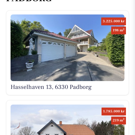
3.225.000 kr
2
198 m
Hasselhaven 13, 6330 Padborg
1.785.000 kr
2
219 m