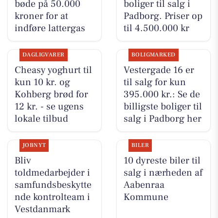
bøde på 50.000
boliger til salg i
kroner for at
Padborg. Priser op
indføre lattergas
til 4.500.000 kr
DAGLIGVARER
BOLIGMARKED
Cheasy yoghurt til
Vestergade 16 er
kun 10 kr. og
til salg for kun
Kohberg brød for
395.000 kr.: Se de
12 kr. - se ugens
billigste boliger til
lokale tilbud
salg i Padborg her
JOBNYT
BILER
Bliv
10 dyreste biler til
toldmedarbejder i
salg i nærheden af
samfundsbeskytte
Aabenraa
nde kontrolteam i
Kommune
Vestdanmark