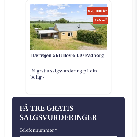
850.000 kr
2
146 m
Hærvejen 56B Bov 6330 Padborg
Få gratis salgsvurdering på din
bolig ›
FÅ TRE GRATIS
SALGSVURDERINGER
Telefonnummer *