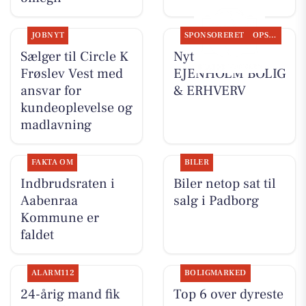
JOBNYT
SPONSORERET
OPSLAGSTAVLEN
Sælger til Circle K
Nyt fra
Frøslev Vest med
EJENHOLM BOLIG
ansvar for
& ERHVERV
kundeoplevelse og
madlavning
FAKTA OM
BILER
Indbrudsraten i
Biler netop sat til
Aabenraa
salg i Padborg
Kommune er
faldet
ALARM112
BOLIGMARKED
24-årig mand fik
Top 6 over dyreste