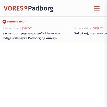
VORES
Padborg
Seneste nyt ›
3 timer siden |
JOBNYT
8 timer siden |
VEJRET
Savner du nye græsgange? - Her er nye
Sol på vej, men morge
ledige stillinger i Padborg og omegn